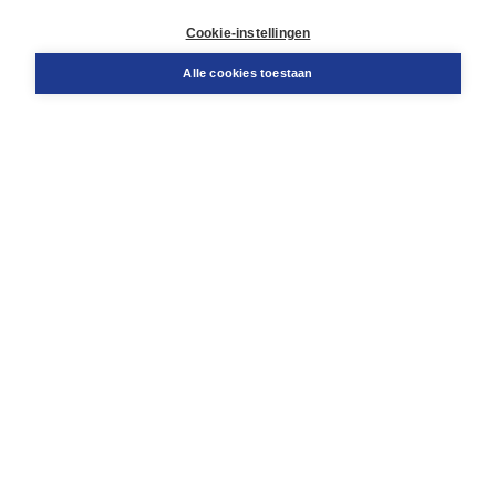
Retourneren
Docentenservice
Cookie-instellingen
Snel bestellen
Teamviewer
Alle cookies toestaan
Boom voor jou
Voor de boekhandel
Voor de pers
Publiceren bij Boom
Werken bij Boom & Vacatures
Over Boom
Wat ons drijft
Onze historie
Onze auteurs
Onze organisatie
Duurzaam ondernemen
Gratis verzending in NL vanaf € 20,-.
Veilig winkelen met Thuiswinkelwaarborg