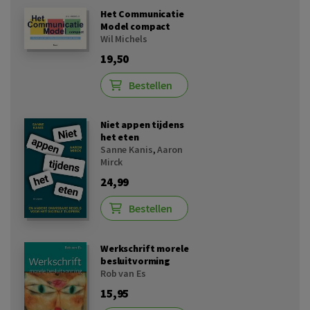
Het Communicatie
Model compact
Wil Michels
19,50
Bestellen
Niet appen tijdens
het eten
Sanne Kanis
,
Aaron
Mirck
24,99
Bestellen
Werkschrift morele
besluitvorming
Rob van Es
15,95