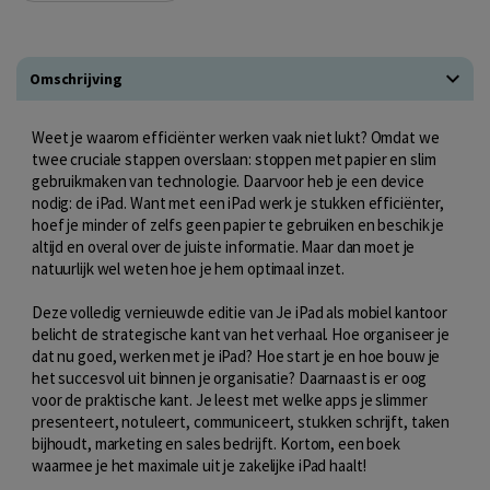
Omschrijving
Weet je waarom efficiënter werken vaak niet lukt? Omdat we
twee cruciale stappen overslaan: stoppen met papier en slim
gebruikmaken van technologie. Daarvoor heb je een device
nodig: de iPad. Want met een iPad werk je stukken efficiënter,
hoef je minder of zelfs geen papier te gebruiken en beschik je
altijd en overal over de juiste informatie. Maar dan moet je
natuurlijk wel weten hoe je hem optimaal inzet.
Deze volledig vernieuwde editie van Je iPad als mobiel kantoor
belicht de strategische kant van het verhaal. Hoe organiseer je
dat nu goed, werken met je iPad? Hoe start je en hoe bouw je
het succesvol uit binnen je organisatie? Daarnaast is er oog
voor de praktische kant. Je leest met welke apps je slimmer
presenteert, notuleert, communiceert, stukken schrijft, taken
bijhoudt, marketing en sales bedrijft. Kortom, een boek
waarmee je het maximale uit je zakelijke iPad haalt!