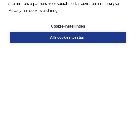
site met onze partners voor social media, adverteren en analyse.
Service & informatie
Privacy- en cookieverklaring
Contact
Retourneren
Docentenservice
Cookie-instellingen
Snel bestellen
Teamviewer
Alle cookies toestaan
Boom voor jou
Voor de boekhandel
Voor de pers
Publiceren bij Boom
Werken bij Boom & Vacatures
Over Boom
Wat ons drijft
Onze historie
Onze auteurs
Onze organisatie
Duurzaam ondernemen