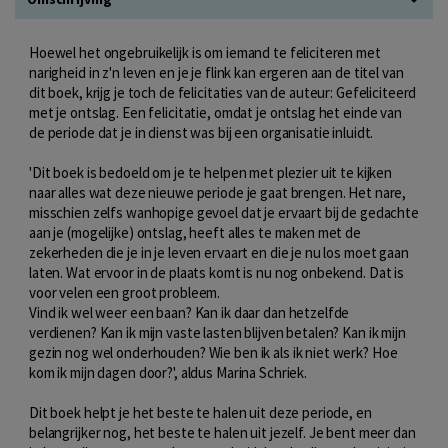
Hoewel het ongebruikelijk is om iemand te feliciteren met
narigheid in z'n leven en je je flink kan ergeren aan de titel van
dit boek, krijg je toch de felicitaties van de auteur: Gefeliciteerd
met je ontslag. Een felicitatie, omdat je ontslag het einde van
de periode dat je in dienst was bij een organisatie inluidt.
'Dit boek is bedoeld om je te helpen met plezier uit te kijken
naar alles wat deze nieuwe periode je gaat brengen. Het nare,
misschien zelfs wanhopige gevoel dat je ervaart bij de gedachte
aan je (mogelijke) ontslag, heeft alles te maken met de
zekerheden die je in je leven ervaart en die je nu los moet gaan
laten. Wat ervoor in de plaats komt is nu nog onbekend. Dat is
voor velen een groot probleem.
Vind ik wel weer een baan? Kan ik daar dan hetzelfde
verdienen? Kan ik mijn vaste lasten blijven betalen? Kan ik mijn
gezin nog wel onderhouden? Wie ben ik als ik niet werk? Hoe
kom ik mijn dagen door?', aldus Marina Schriek.
Dit boek helpt je het beste te halen uit deze periode, en
belangrijker nog, het beste te halen uit jezelf. Je bent meer dan