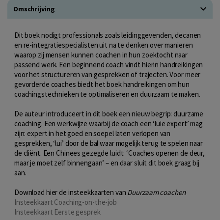
Omschrijving
Dit boek nodigt professionals zoals leidinggevenden, decanen
en re-integratiespecialisten uit na te denken over manieren
waarop zij mensen kunnen coachen in hun zoektocht naar
passend werk. Een beginnend coach vindt hierin handreikingen
voor het structureren van gesprekken of trajecten. Voor meer
gevorderde coaches biedt het boek handreikingen om hun
coachingstechnieken te optimaliseren en duurzaam te maken.
De auteur introduceert in dit boek een nieuw begrip: duurzame
coaching. Een werkwijze waarbij de coach een ‘luie expert’ mag
zijn: expert in het goed en soepel laten verlopen van
gesprekken, ‘lui’ door de bal waar mogelijk terug te spelen naar
de cliënt. Een Chinees gezegde luidt: ‘Coaches openen de deur,
maar je moet zelf binnengaan’ – en daar sluit dit boek graag bij
aan.
Download hier de insteekkaarten van
Duurzaam coachen
:
Insteekkaart Coaching-on-the-job
Insteekkaart Eerste gesprek