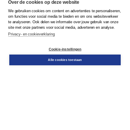
Over de cookies op deze website
We gebruiken cookies om content en advertenties te personaliseren,
© 2026
Koninklijke Boom uitgevers
om functies voor social media te bieden en om ons websiteverkeer
te analyseren. Ook delen we informatie over jouw gebruik van onze
Klantenservice
site met onze partners voor social media, adverteren en analyse.
Service & informatie
Privacy- en cookieverklaring
Contact
Retourneren
Docentenservice
Cookie-instellingen
Snel bestellen
Teamviewer
Alle cookies toestaan
Boom voor jou
Voor de boekhandel
Voor de pers
Publiceren bij Boom
Werken bij Boom & Vacatures
Over Boom
Wat ons drijft
Onze historie
Onze auteurs
Onze organisatie