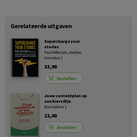
Gerelateerde uitgaven
Supercharge your
stories
Paul Hillesum, Nadine
Komduur |
33,99
Bestellen
Jouw contentplan op
een bierviltje
Bas Hakker |
22,00
Bestellen