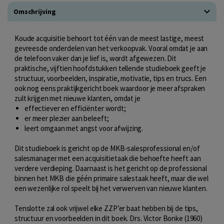
Omschrijving
Koude acquisitie behoort tot één van de meest lastige, meest
gevreesde onderdelen van het verkoopvak. Vooral omdat je aan
de telefoon vaker dan je lief is, wordt afgewezen. Dit
praktische, vijftien hoofdstukken tellende studieboek geeft je
structuur, voorbeelden, inspiratie, motivatie, tips en trucs. Een
ook nog eens praktijkgericht boek waardoor je meer afspraken
zult krijgen met nieuwe klanten, omdat je
effectiever en efficiënter wordt;
er meer plezier aan beleeft;
leert omgaan met angst voor afwijzing.
Dit studieboek is gericht op de MKB-salesprofessional en/of
salesmanager met een acquisitietaak die behoefte heeft aan
verdere verdieping. Daarnaast is het gericht op de professional
binnen het MKB die géén primaire salestaak heeft, maar die wel
een wezenlijke rol speelt bij het verwerven van nieuwe klanten.
Tenslotte zal ook vrijwel elke ZZP’er baat hebben bij de tips,
structuur en voorbeelden in dit boek. Drs. Victor Bonke (1960)