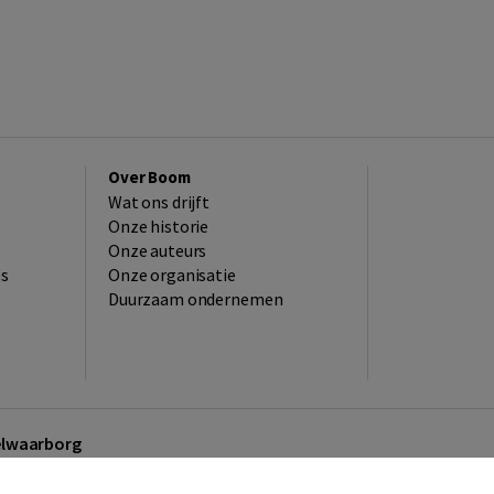
Over Boom
Wat ons drijft
Onze historie
Onze auteurs
es
Onze organisatie
Duurzaam ondernemen
kelwaarborg