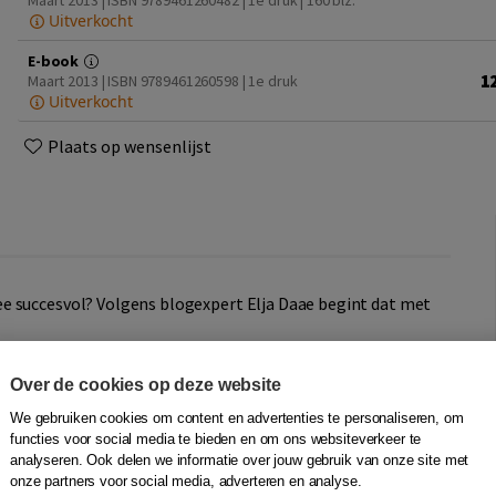
Maart 2013 | ISBN 9789461260482 | 1e druk
| 160 blz.
Uitverkocht
E-book
1
Maart 2013 | ISBN 9789461260598 | 1e druk
Uitverkocht
Plaats op wensenlijst
e succesvol? Volgens blogexpert Elja Daae begint dat met
nnen handbereik. Blog als een pro!
Over de cookies op deze website
We gebruiken cookies om content en advertenties te personaliseren, om
f snel en grondig met de boeken in de serie Digitale trends
functies voor social media te bieden en om ons websiteverkeer te
ef van Uitgeverij Haystack in samenwerking met
analyseren. Ook delen we informatie over jouw gebruik van onze site met
m over online trends, tips & tricks.
onze partners voor social media, adverteren en analyse.