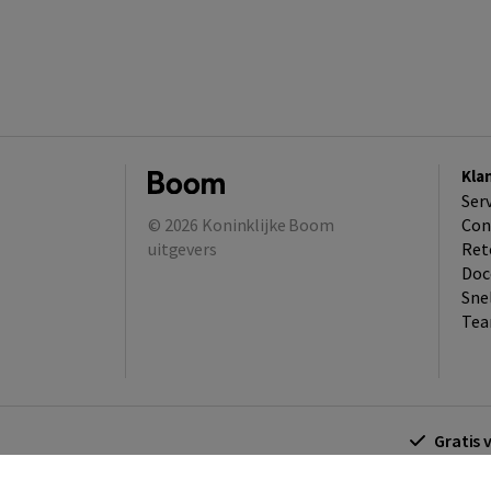
Kla
Ser
© 2026
Koninklijke Boom
Con
uitgevers
Ret
Doc
Sne
Tea
Gratis 