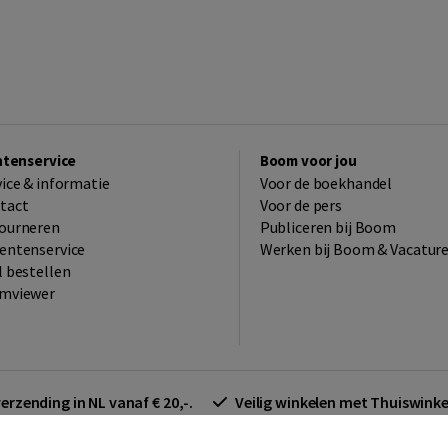
ntenservice
Boom voor jou
vice & informatie
Voor de boekhandel
tact
Voor de pers
ourneren
Publiceren bij Boom
entenservice
Werken bij Boom & Vacatur
l bestellen
mviewer
verzending in NL vanaf € 20,-.
Veilig winkelen met Thuiswin