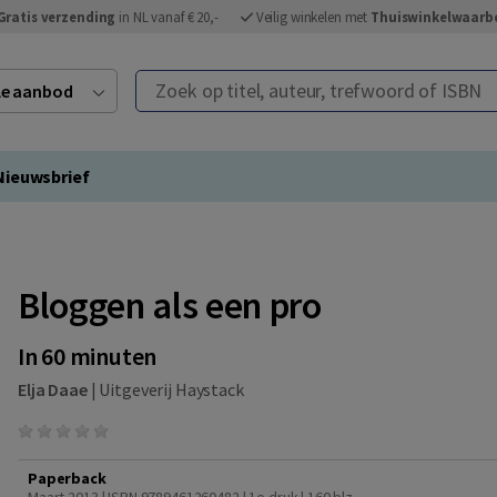
Gratis verzending
in NL vanaf € 20,-
Veilig winkelen met
Thuiswinkelwaarb
Zoek op titel, auteur, trefwoord of ISBN
ele aanbod
Nieuwsbrief
Bloggen als een pro
In 60 minuten
Elja Daae
|
Uitgeverij Haystack
Paperback