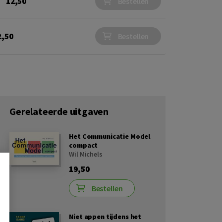
12,50
Bestellen
2,50
Bestellen
Gerelateerde uitgaven
Het Communicatie Model
compact
Wil Michels
19,50
Bestellen
Niet appen tijdens het