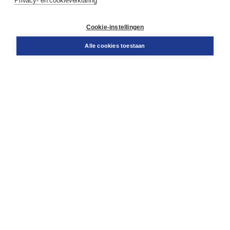
Privacy- en cookieverklaring
Contact
Retourneren
Docentenservice
Cookie-instellingen
Snel bestellen
Teamviewer
Alle cookies toestaan
Boom voor jou
Voor de boekhandel
Voor de pers
Publiceren bij Boom
Werken bij Boom & Vacatures
Over Boom
Wat ons drijft
Onze historie
Onze auteurs
Onze organisatie
Duurzaam ondernemen
Gratis verzending in NL vanaf € 20,-.