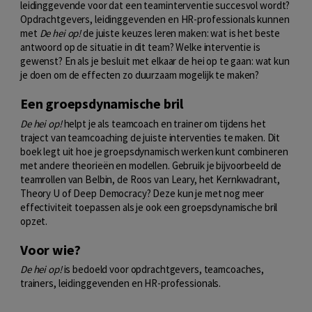
leidinggevende voor dat een teaminterventie succesvol wordt?
Opdrachtgevers, leidinggevenden en HR-professionals kunnen
met
De hei op!
de juiste keuzes leren maken: wat is het beste
antwoord op de situatie in dit team? Welke interventie is
gewenst? En als je besluit met elkaar de hei op te gaan: wat kun
je doen om de effecten zo duurzaam mogelijk te maken?
Een groepsdynamische bril
De hei op!
helpt je als teamcoach en trainer om tijdens het
traject van teamcoaching de juiste interventies te maken. Dit
boek legt uit hoe je groepsdynamisch werken kunt combineren
met andere theorieën en modellen. Gebruik je bijvoorbeeld de
teamrollen van Belbin, de Roos van Leary, het Kernkwadrant,
Theory U of Deep Democracy? Deze kun je met nog meer
effectiviteit toepassen als je ook een groepsdynamische bril
opzet.
Voor wie?
De hei op!
is bedoeld voor opdrachtgevers, teamcoaches,
trainers, leidinggevenden en HR-professionals.