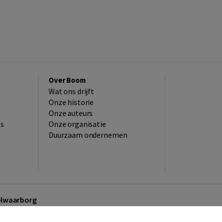
Over Boom
Wat ons drijft
Onze historie
Onze auteurs
es
Onze organisatie
Duurzaam ondernemen
kelwaarborg