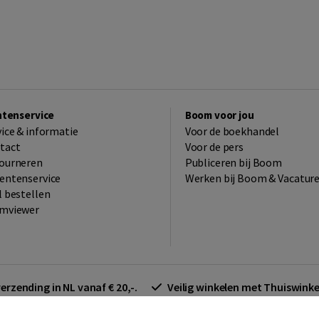
ntenservice
Boom voor jou
vice & informatie
Voor de boekhandel
tact
Voor de pers
ourneren
Publiceren bij Boom
entenservice
Werken bij Boom & Vacatur
l bestellen
mviewer
verzending in NL vanaf € 20,-.
Veilig winkelen met Thuiswin