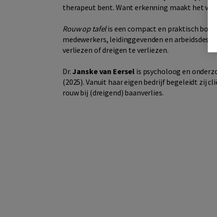
therapeut bent. Want erkenning maakt het vers
Rouw op tafel
is een compact en praktisch boek 
medewerkers, leidinggevenden en arbeidsdesku
verliezen of dreigen te verliezen.
Dr.
Janske van Eersel
is psycholoog en onderzo
(2025). Vanuit haar eigen bedrijf begeleidt zij 
rouw bij (dreigend) baanverlies.