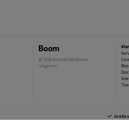
Kla
Ser
© 2026
Koninklijke Boom
Con
uitgevers
Ret
Doc
Sne
Tea
Gratis 