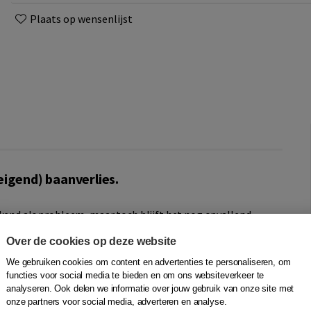
Plaats op wensenlijst
eigend) baanverlies.
rkend als probleem, maar toch blijft het nog opvallend
ten. Niet omdat professionals het niet willen bespreken,
Over de cookies op deze website
 toch een te zwaar woord hiervoor? Als ik dit benoem, maak
We gebruiken cookies om content en advertenties te personaliseren, om
functies voor social media te bieden en om ons websiteverkeer te
analyseren. Ook delen we informatie over jouw gebruik van onze site met
it. Aan de hand van herkenbare casussen, theorie en
onze partners voor social media, adverteren en analyse.
gend) baanverlies bespreekbaar te maken, ook als je geen