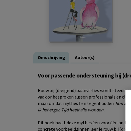
Omschrijving
Auteur(s)
Voor passende ondersteuning bij (dr
Rouw bij (dreigend) baanverlies wordt steeds e
vaak onbesproken tussen professionals en cliën
maar omdat mythes hen tegenhouden.
Rouw is
ik het erger. Tijd heelt alle wonden.
Dit boek haalt deze mythes één voor één onderu
concrete voorbeeldzinnen leer je rouw bij (drei