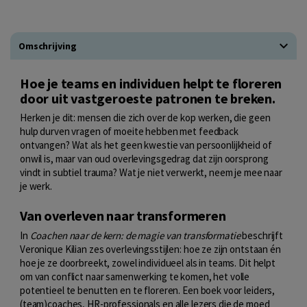
Omschrijving
Hoe je teams en individuen helpt te floreren
door uit vastgeroeste patronen te breken.
Herken je dit: mensen die zich over de kop werken, die geen
hulp durven vragen of moeite hebben met feedback
ontvangen? Wat als het geen kwestie van persoonlijkheid of
onwil is, maar van oud overlevingsgedrag dat zijn oorsprong
vindt in subtiel trauma? Wat je niet verwerkt, neem je mee naar
je werk.
Van overleven naar transformeren
In
Coachen naar de kern: de magie van transformatie
beschrijft
Veronique Kilian zes overlevingsstijlen: hoe ze zijn ontstaan én
hoe je ze doorbreekt, zowel individueel als in teams. Dit helpt
om van conflict naar samenwerking te komen, het volle
potentieel te benutten en te floreren. Een boek voor leiders,
(team)coaches, HR-professionals en alle lezers die de moed