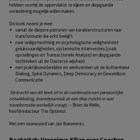
hebben voorbij de oppervlakte te kijken en diepgaande
verandering mogelijk willen maken.
Dit boek neemt je mee:
vanuit de diepere patronen van karakterstructuren naar
transformatie die echt beklijft
naar veilige hechting en psychologische veiligheid met
geluksvaardigheden, systemische interventies (zoals
opstellingen en Transactionele Analyse) en diepgaande
technieken uit de Oosterse wijsheid
met praktijkvoorbeelden en werkvormen uit de Authentieke
Dialoog, Spiral Dynamics, Deep Democracy en Geweldloze
Communicatie
‘De kracht van dit boek zit in de combinatie van persoonlijke
ontwikkeling, teamdynamiek en een diep inzicht in wat
transformatie werkelijk vraagt.’
– Brian de Mello,
hoofdredacteur The Optimist
Met een voorwoord van Jan Bommerez.
Bookpitch: Veronique Kilian over Coachen