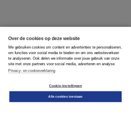
Over de cookies op deze website
We gebruiken cookies om content en advertenties te personaliseren,
© 2026
Koninklijke Boom uitgevers
om functies voor social media te bieden en om ons websiteverkeer
te analyseren. Ook delen we informatie over jouw gebruik van onze
Klantenservice
site met onze partners voor social media, adverteren en analyse.
Service & informatie
Privacy- en cookieverklaring
Contact
Retourneren
Docentenservice
Cookie-instellingen
Snel bestellen
Teamviewer
Alle cookies toestaan
Boom voor jou
Voor de boekhandel
Voor de pers
Publiceren bij Boom