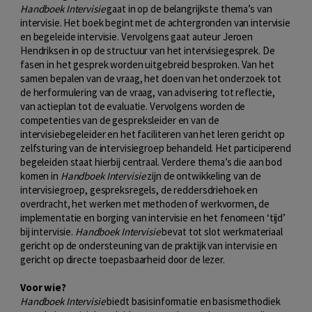
Handboek Intervisie
gaat in op de belangrijkste thema’s van
intervisie. Het boek begint met de achtergronden van intervisie
en begeleide intervisie. Vervolgens gaat auteur Jeroen
Hendriksen in op de structuur van het intervisiegesprek. De
fasen in het gesprek worden uitgebreid besproken. Van het
samen bepalen van de vraag, het doen van het onderzoek tot
de herformulering van de vraag, van advisering tot reflectie,
van actieplan tot de evaluatie. Vervolgens worden de
competenties van de gespreksleider en van de
intervisiebegeleider en het faciliteren van het leren gericht op
zelfsturing van de intervisiegroep behandeld. Het participerend
begeleiden staat hierbij centraal. Verdere thema’s die aan bod
komen in
Handboek Intervisie
zijn de ontwikkeling van de
intervisiegroep, gespreksregels, de reddersdriehoek en
overdracht, het werken met methoden of werkvormen, de
implementatie en borging van intervisie en het fenomeen ‘tijd’
bij intervisie.
Handboek Intervisie
bevat tot slot werkmateriaal
gericht op de ondersteuning van de praktijk van intervisie en
gericht op directe toepasbaarheid door de lezer.
Voor wie?
Handboek Intervisie
biedt basisinformatie en basismethodiek