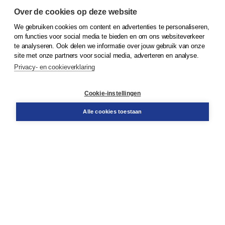
Over de cookies op deze website
We gebruiken cookies om content en advertenties te personaliseren,
© 2026
Koninklijke Boom uitgevers
om functies voor social media te bieden en om ons websiteverkeer
te analyseren. Ook delen we informatie over jouw gebruik van onze
Klantenservice
site met onze partners voor social media, adverteren en analyse.
Service & informatie
Privacy- en cookieverklaring
Contact
Retourneren
Docentenservice
Cookie-instellingen
Snel bestellen
Teamviewer
Alle cookies toestaan
Boom voor jou
Voor de boekhandel
Voor de pers
Publiceren bij Boom
Werken bij Boom & Vacatures
Over Boom
Wat ons drijft
Onze historie
Onze auteurs