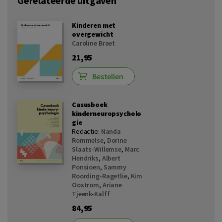
Gerelateerde uitgaven
Kinderen met
overgewicht
Caroline Braet
21,95
Bestellen
Casusboek
kinderneuropsycholo
gie
Redactie:
Nanda
Rommelse
,
Dorine
Slaats-Willemse
,
Marc
Hendriks
,
Albert
Ponsioen
,
Sammy
Roording-Ragetlie
,
Kim
Oostrom
,
Ariane
Tjeenk-Kalff
84,95