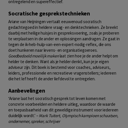
ontregelend en supereffectief.
Socratische gesprekstechnieken
Ariane van Heijningen vertaalt eeuwenoud socratisch
gedachtegoed in heldere vraag- en denktechnieken. Ze breekt
daarbij met heilige huisjes in gespreksvoering, zoals je proberen
te verplaatsen in de ander en oplossingen aandragen. Ze gaat in
tegen de ik-heb-hulp-van-een-expert-nodig-reflex, die ons
doet hunkeren naar levens- en organisatiegoeroes.
Goedbedoeld moeilijk maken
laat zien hoe je de ander helpt om
helder te denken. Want als je helder denkt, kun je je eigen
adviseur zijn. Dit boek is bestemd voor coaches, adviseurs,
leiders, professionele en recreatieve vragenstellers; iedereen
die het lef heeft de ander liefdevol te ontregelen.
Aanbevelingen
‘Ariane laat het socratisch gesprek tot leven komen met
concrete voorbeelden en heldere uitleg, waardoor de waarde
en toepasbaarheid van dit geweldige instrument voor iedereen
duidelijk wordt.’ –
Mark Tuitert, Olympisch kampioen schaatsen,
ondernemer, spreker, schrijver