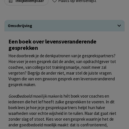
Plaats op wensenlijst
Inkijkexemplaar
Omschrijving
Een boek over levensveranderende
gesprekken
Hoe doorbreek je de denkpatronen van je gesprekspartners?
Hoe voer je een gesprek dat de ander, van opdrachtgever tot
coachee, van collega tot trainingsmaatje, nooit meer zal
vergeten? Begrijp de ander niet, maar stel de juiste vragen.
Vragen die van een gewoon gesprek een levensveranderend
gesprek maken.
Goedbedoeld moeilijk maken
is hét boek voor coaches en
iedereen die het lef heeft zulke gesprekken te voeren. In dit
boek lees je hoe je je gesprekspartners helpt hun halve
waarheden voor echte wijsheid in te ruilen. Maar dat gaat niet
zonder slag of stoot. Kies voor een gesprek waarin je het de
ander goedbedoeld moeilijk maakt: dat is confronterend,