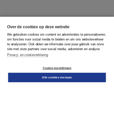
Over de cookies op deze website
We gebruiken cookies om content en advertenties te personaliseren,
© 2026
Koninklijke Boom uitgevers
om functies voor social media te bieden en om ons websiteverkeer
te analyseren. Ook delen we informatie over jouw gebruik van onze
Klantenservice
site met onze partners voor social media, adverteren en analyse.
Service & informatie
Privacy- en cookieverklaring
Contact
Retourneren
Docentenservice
Cookie-instellingen
Snel bestellen
Teamviewer
Alle cookies toestaan
Boom voor jou
Voor de boekhandel
Voor de pers
Publiceren bij Boom
Werken bij Boom & Vacatures