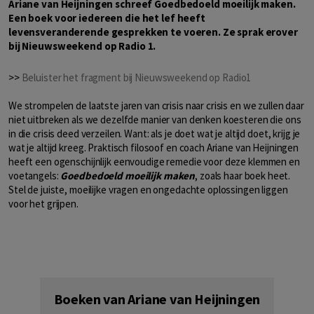
Ariane van Heijningen schreef Goedbedoeld moeilijk maken.
Een boek voor iedereen die het lef heeft
levensveranderende gesprekken te voeren. Ze sprak erover
bij Nieuwsweekend op Radio 1.
>>
Beluister het fragment bij Nieuwsweekend op Radio1
We strompelen de laatste jaren van crisis naar crisis en we zullen daar
niet uitbreken als we dezelfde manier van denken koesteren die ons
in die crisis deed verzeilen. Want: als je doet wat je altijd doet, krijg je
wat je altijd kreeg. Praktisch filosoof en coach Ariane van Heijningen
heeft een ogenschijnlijk eenvoudige remedie voor deze klemmen en
voetangels:
Goedbedoeld moeilijk maken
, zoals haar boek heet.
Stel de juiste, moeilijke vragen en ongedachte oplossingen liggen
voor het grijpen.
Boeken van Ariane van Heijningen