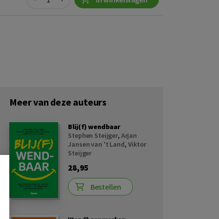
Meer van deze auteurs
Blij(f) wendbaar
Stephen Steijger
,
Arjan
Jansen van 't Land
,
Viktor
Steijger
28,95
Bestellen