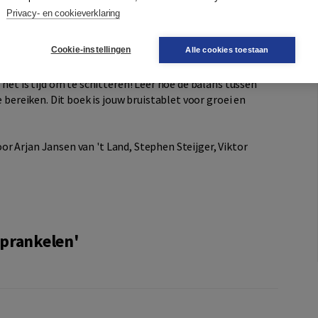
iel, introduceren het concept van het ‘Klavertje Zeven’ –
Privacy- en cookieverklaring
. Ben je klaar om jezelf nog beter te leiden? Dit boek biedt
transformatie.
Cookie-instellingen
Alle cookies toestaan
ntieel in zichzelf en anderen wil ontketenen. Het onnodig
 het is tijd om te schitteren! Leer hoe de balans tussen
e bereiken. Dit boek is jouw bruistablet voor groei en
or Arjan Jansen van 't Land, Stephen Steijger, Viktor
Sprankelen'