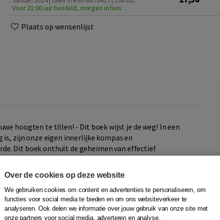
Januari 2024 | ISBN 9789078876427
| 108 blz.
Voor 21:00 uur besteld, morgen in huis
Plaats op wensenlijst
we hoogten te tillen! - Dit boek wijst je de weg! In een
 is, zijn onze eigen innerlijke kompas en
de. Dit boek onthult de geheimen van effectief
 klinkende resultaten.
Over de cookies op deze website
 inspiratie, een kompas en een mentor voor iedereen die
We gebruiken cookies om content en advertenties te personaliseren, om
 Of je nu een leidinggevende, coach of professional bent,
functies voor social media te bieden en om ons websiteverkeer te
tische handvatten. Ontdek hoe.
analyseren. Ook delen we informatie over jouw gebruik van onze site met
onze partners voor social media, adverteren en analyse.