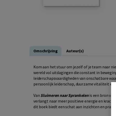
Omschrijving
Auteur(s)
Kom aan het stuur om jezelf of je team naar nieu
wereld vol uitdagingen die constant in beweging
leiderschapsvaardigheden van onschatbare waar
persoonlijk leiderschap, duurzame vitaliteit en
Van
Sluimeren naar Sprankelen
is een bron van
verlangt naar meer positieve energie en kracht.
dit boek biedt een schat aan inzichten en prak