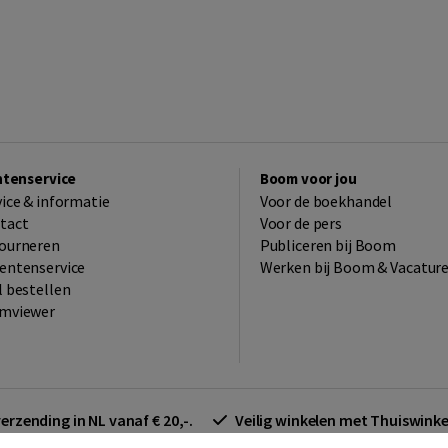
ntenservice
Boom voor jou
vice & informatie
Voor de boekhandel
tact
Voor de pers
ourneren
Publiceren bij Boom
entenservice
Werken bij Boom & Vacatur
l bestellen
mviewer
verzending in NL vanaf € 20,-.
Veilig winkelen met Thuiswin