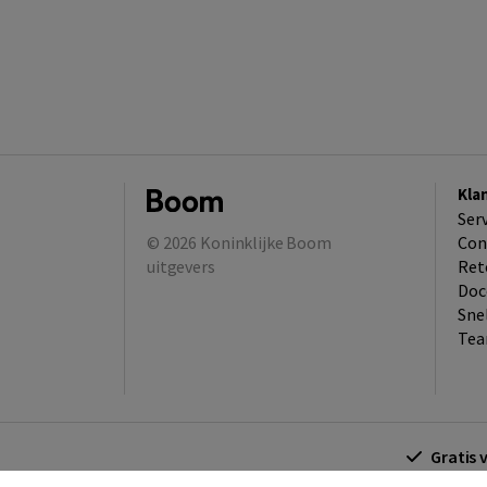
Kla
Ser
© 2026
Koninklijke Boom
Con
uitgevers
Ret
Doc
Sne
Tea
Gratis 