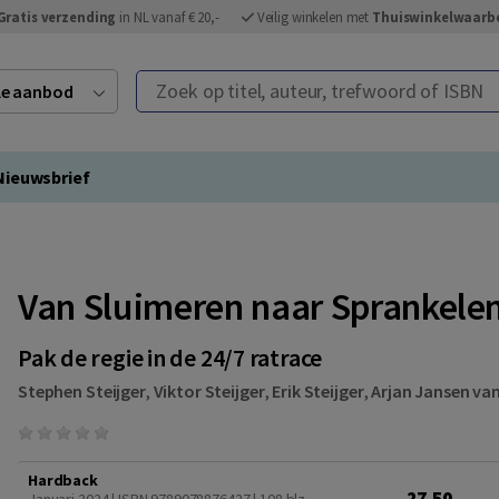
Gratis verzending
in NL vanaf € 20,-
Veilig winkelen met
Thuiswinkelwaarb
Zoek op titel, auteur, trefwoord of ISBN
ele aanbod
Nieuwsbrief
Van Sluimeren naar Sprankele
Pak de regie in de 24/7 ratrace
Stephen Steijger
,
Viktor Steijger
,
Erik Steijger
,
Arjan Jansen van
Hardback
27,50