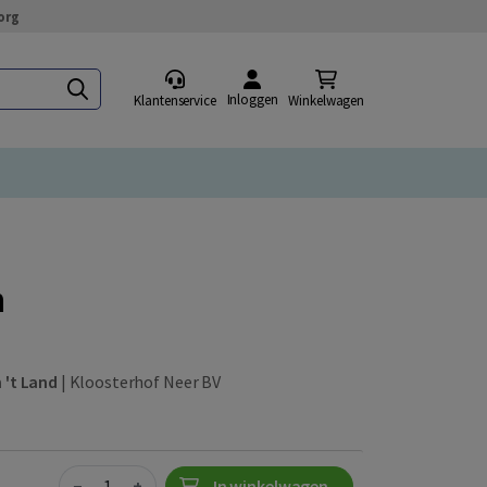
org
Inloggen
Klantenservice
Winkelwagen
n
 't Land
|
Kloosterhof Neer BV
Quantity
−
+
In winkelwagen