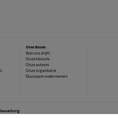
Over Boom
Wat ons drijft
Onze historie
Onze auteurs
es
Onze organisatie
Duurzaam ondernemen
kelwaarborg