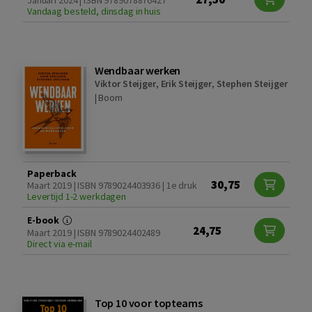
Januari 2024 | ISBN 9789078876427
Vandaag besteld, dinsdag in huis
Wendbaar werken
Viktor Steijger
,
Erik Steijger
,
Stephen Steijger
|
Boom
Paperback
30,75
Maart 2019 | ISBN 9789024403936 | 1e druk
Levertijd 1-2 werkdagen
E-book
24,75
Maart 2019 | ISBN 9789024402489
Direct via e-mail
Top 10 voor topteams