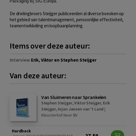
Packaging bij SIG Europa.
De drielingbroers Steijger publiceerden al diverse boeoken op
het gebied van talentmanagement, persoonlijke effectiviteit,
teamontwikkeling en loopbaanplanning.
Items over deze auteur:
Interview
Erik, Viktor en Stephen Steijger
Van deze auteur:
Van Sluimeren naar Sprankelen
Stephen Steijger
,
Viktor Steijger
,
Erik
Steijger
,
Arjan Jansen van 't Land
|
Kloosterhof Neer BV
Hardback
27,50