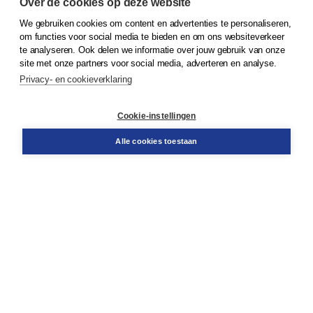
Over de cookies op deze website
We gebruiken cookies om content en advertenties te personaliseren,
© 2026
Koninklijke Boom uitgevers
om functies voor social media te bieden en om ons websiteverkeer
te analyseren. Ook delen we informatie over jouw gebruik van onze
Klantenservice
site met onze partners voor social media, adverteren en analyse.
Service & informatie
Privacy- en cookieverklaring
Contact
Retourneren
Docentenservice
Cookie-instellingen
Snel bestellen
Teamviewer
Alle cookies toestaan
Boom voor jou
Voor de boekhandel
Voor de pers
Publiceren bij Boom
Werken bij Boom & Vacatures
Over Boom
Wat ons drijft
Onze historie
Onze auteurs
Onze organisatie