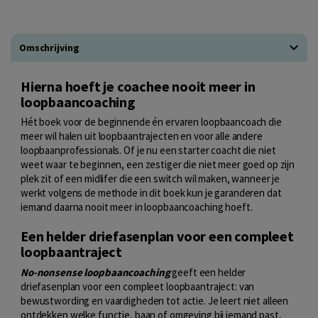
Omschrijving
Hierna hoeft je coachee nooit meer in
loopbaancoaching
Hét boek voor de beginnende én ervaren loopbaancoach die
meer wil halen uit loopbaantrajecten en voor alle andere
loopbaanprofessionals. Of je nu een starter coacht die niet
weet waar te beginnen, een zestiger die niet meer goed op zijn
plek zit of een midlifer die een switch wil maken, wanneer je
werkt volgens de methode in dit boek kun je garanderen dat
iemand daarna nooit meer in loopbaancoaching hoeft.
Een helder driefasenplan voor een compleet
loopbaantraject
No-nonsense loopbaancoaching
geeft een helder
driefasenplan voor een compleet loopbaantraject: van
bewustwording en vaardigheden tot actie. Je leert niet alleen
ontdekken welke functie, baan of omgeving bij iemand past,