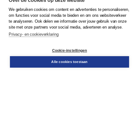
Over de cookies op deze website
We gebruiken cookies om content en advertenties te personaliseren,
© 2026
Koninklijke Boom uitgevers
om functies voor social media te bieden en om ons websiteverkeer
te analyseren. Ook delen we informatie over jouw gebruik van onze
Klantenservice
site met onze partners voor social media, adverteren en analyse.
Service & informatie
Privacy- en cookieverklaring
Contact
Retourneren
Docentenservice
Cookie-instellingen
Snel bestellen
Teamviewer
Alle cookies toestaan
Boom voor jou
Voor de boekhandel
Voor de pers
Publiceren bij Boom
Werken bij Boom & Vacatures
Over Boom
Wat ons drijft
Onze historie
Onze auteurs
Onze organisatie