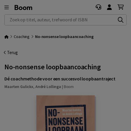
Zoek op titel, auteur, trefwoord of ISBN
Coaching
No-nonsense loopbaancoaching
Terug
No-nonsense loopbaancoaching
Dé coachmethode voor een succesvol loopbaantraject
Maarten Gulickx
,
André Lollinga
|
Boom