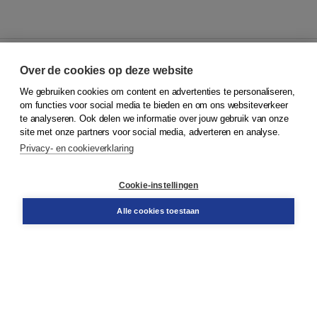
Over de cookies op deze website
We gebruiken cookies om content en advertenties te personaliseren,
© 2026
Koninklijke Boom uitgevers
om functies voor social media te bieden en om ons websiteverkeer
te analyseren. Ook delen we informatie over jouw gebruik van onze
Klantenservice
site met onze partners voor social media, adverteren en analyse.
Service & informatie
Privacy- en cookieverklaring
Contact
Retourneren
Docentenservice
Cookie-instellingen
Snel bestellen
Teamviewer
Alle cookies toestaan
Boom voor jou
Voor de boekhandel
Voor de pers
Publiceren bij Boom
Werken bij Boom & Vacatures