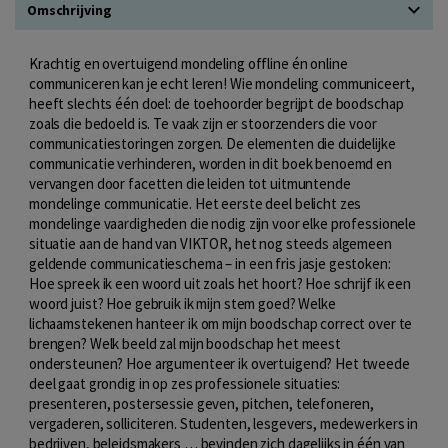
Omschrijving
Krachtig en overtuigend mondeling offline én online
communiceren kan je echt leren! Wie mondeling communiceert,
heeft slechts één doel: de toehoorder begrijpt de boodschap
zoals die bedoeld is. Te vaak zijn er stoorzenders die voor
communicatiestoringen zorgen. De elementen die duidelijke
communicatie verhinderen, worden in dit boek benoemd en
vervangen door facetten die leiden tot uitmuntende
mondelinge communicatie. Het eerste deel belicht zes
mondelinge vaardigheden die nodig zijn voor elke professionele
situatie aan de hand van VIKTOR, het nog steeds algemeen
geldende communicatieschema – in een fris jasje gestoken:
Hoe spreek ik een woord uit zoals het hoort? Hoe schrijf ik een
woord juist? Hoe gebruik ik mijn stem goed? Welke
lichaamstekenen hanteer ik om mijn boodschap correct over te
brengen? Welk beeld zal mijn boodschap het meest
ondersteunen? Hoe argumenteer ik overtuigend? Het tweede
deel gaat grondig in op zes professionele situaties:
presenteren, postersessie geven, pitchen, telefoneren,
vergaderen, solliciteren. Studenten, lesgevers, medewerkers in
bedrijven, beleidsmakers … bevinden zich dagelijks in één van