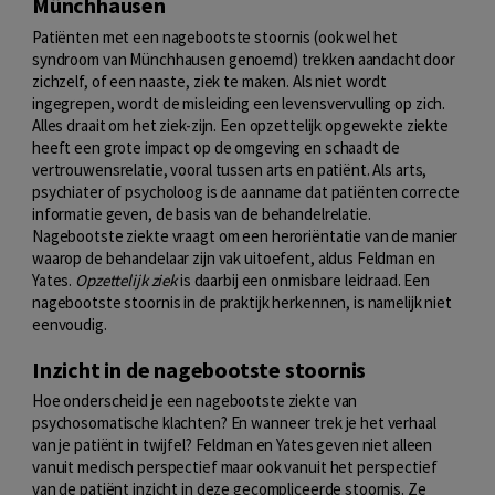
Münchhausen
Patiënten met een nagebootste stoornis (ook wel het
syndroom van Münchhausen genoemd) trekken aandacht door
zichzelf, of een naaste, ziek te maken. Als niet wordt
ingegrepen, wordt de misleiding een levensvervulling op zich.
Alles draait om het ziek-zijn. Een opzettelijk opgewekte ziekte
heeft een grote impact op de omgeving en schaadt de
vertrouwensrelatie, vooral tussen arts en patiënt. Als arts,
psychiater of psycholoog is de aanname dat patiënten correcte
informatie geven, de basis van de behandelrelatie.
Nagebootste ziekte vraagt om een heroriëntatie van de manier
waarop de behandelaar zijn vak uitoefent, aldus Feldman en
Yates.
Opzettelijk ziek
is daarbij een onmisbare leidraad. Een
nagebootste stoornis in de praktijk herkennen, is namelijk niet
eenvoudig.
Inzicht in de nagebootste stoornis
Hoe onderscheid je een nagebootste ziekte van
psychosomatische klachten? En wanneer trek je het verhaal
van je patiënt in twijfel? Feldman en Yates geven niet alleen
vanuit medisch perspectief maar ook vanuit het perspectief
van de patiënt inzicht in deze gecompliceerde stoornis. Ze