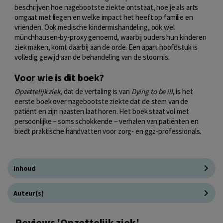
beschrijven hoe nagebootste ziekte ontstaat, hoe je als arts
omgaat met liegen en welke impact het heeft op familie en
vrienden. Ook medische kindermishandeling, ook wel
münchhausen-by-proxy genoemd, waarbij ouders hun kinderen
ziek maken, komt daarbij aan de orde. Een apart hoofdstuk is
volledig gewijd aan de behandeling van de stoornis.
Voor wie is dit boek?
Opzettelijk ziek
, dat de vertaling is van
Dying to be ill
, is het
eerste boek over nagebootste ziekte dat de stem van de
patiënt en zijn naasten laat horen. Het boek staat vol met
persoonlijke – soms schokkende – verhalen van patiënten en
biedt praktische handvatten voor zorg- en ggz-professionals.
Inhoud
Auteur(s)
Reviews 'Opzettelijk ziek'