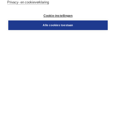
Privacy- en cookieverklaring
Contact
Retourneren
Docentenservice
Cookie-instellingen
Snel bestellen
Teamviewer
Alle cookies toestaan
Boom voor jou
Voor de boekhandel
Voor de pers
Publiceren bij Boom
Werken bij Boom & Vacatures
Over Boom
Wat ons drijft
Onze historie
Onze auteurs
Onze organisatie
Duurzaam ondernemen
Gratis verzending in NL vanaf € 20,-.