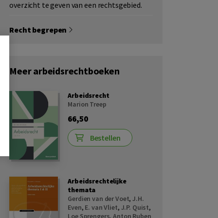
overzicht te geven van een rechtsgebied.
Recht begrepen
Meer arbeidsrechtboeken
Arbeidsrecht
Marion Treep
66,50
Bestellen
Arbeidsrechtelijke
themata
Gerdien van der Voet
,
J.H.
Even
,
E. van Vliet
,
J.P. Quist
,
Loe Sprengers
,
Anton Ruben