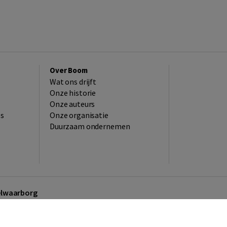
Over Boom
Wat ons drijft
Onze historie
Onze auteurs
es
Onze organisatie
Duurzaam ondernemen
kelwaarborg