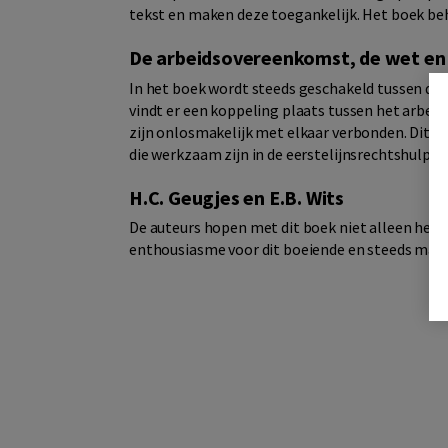
tekst en maken deze toegankelijk. Het boek beha
De arbeidsovereenkomst, de wet en
In het boek wordt steeds geschakeld tussen de 
vindt er een koppeling plaats tussen het arbei
zijn onlosmakelijk met elkaar verbonden. Dit m
die werkzaam zijn in de eerstelijnsrechtshulp of
H.C. Geugjes en E.B. Wits
De auteurs hopen met dit boek niet alleen het 
enthousiasme voor dit boeiende en steeds maar 