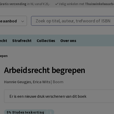
Gratis verzending
in NL vanaf € 20,-
Veilig winkelen met
Thuiswinkelwaarb
Zoek op titel, auteur, trefwoord of ISBN
ele aanbod
echt
Strafrecht
Collecties
Over ons
repen
Arbeidsrecht begrepen
Hannie Geugjes
,
Erica Wits
|
Boom
Er is een nieuwe druk verschenen van dit boek
5% Studentenkorting