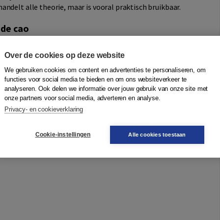
ndelt alle theorie, maar is vooral praktisch bruikbaar.
 de cao
inhoud van de arbeidsovereenkomst, de wet en de cao. Ook
dsrecht en het socialezekerheidsrecht. Deze rechtsgebieden
Over de cookies op deze website
aakt het boek ook geschikt voor juridische professionals
We gebruiken cookies om content en advertenties te personaliseren, om
 -informatie en -advies.
functies voor social media te bieden en om ons websiteverkeer te
analyseren. Ook delen we informatie over jouw gebruik van onze site met
onze partners voor social media, adverteren en analyse.
Privacy- en cookieverklaring
arbeidsrecht goed over te brengen, maar ook hun
wijzigende onderdeel van het recht.
Cookie-instellingen
Alle cookies toestaan