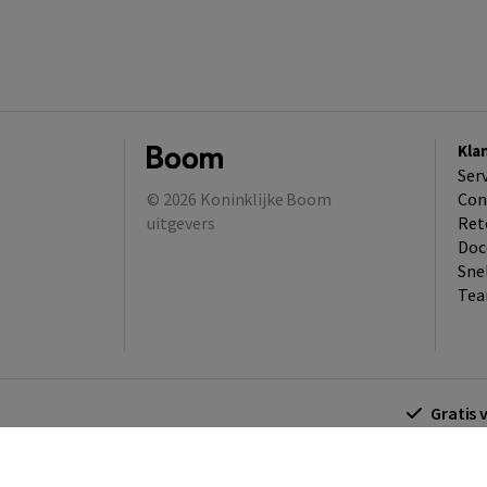
Kla
Ser
© 2026
Koninklijke Boom
Con
uitgevers
Ret
Doc
Sne
Tea
Gratis 