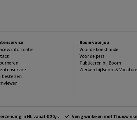
ntenservice
Boom voor jou
vice & informatie
Voor de boekhandel
tact
Voor de pers
ourneren
Publiceren bij Boom
entenservice
Werken bij Boom & Vacatur
l bestellen
mviewer
verzending in NL vanaf € 20,-.
Veilig winkelen met Thuiswin