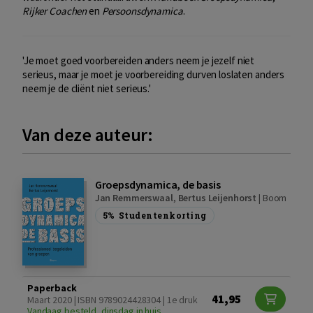
Rijker Coachen
en
Persoonsdynamica
.
'Je moet goed voorbereiden anders neem je jezelf niet
serieus, maar je moet je voorbereiding durven loslaten anders
neem je de cliënt niet serieus.'
Van deze auteur:
Groepsdynamica, de basis
Jan Remmerswaal
,
Bertus Leijenhorst
|
Boom
5%
Studentenkorting
Paperback
41,95
Maart 2020 | ISBN 9789024428304 | 1e druk
Vandaag besteld, dinsdag in huis