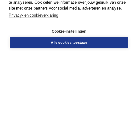
te analyseren. Ook delen we informatie over jouw gebruik van onze
Klantenservice
site met onze partners voor social media, adverteren en analyse.
Service & informatie
Privacy- en cookieverklaring
Contact
Retourneren
Docentenservice
Cookie-instellingen
Snel bestellen
Teamviewer
Alle cookies toestaan
Boom voor jou
Voor de boekhandel
Voor de pers
Publiceren bij Boom
Werken bij Boom & Vacatures
Over Boom
Wat ons drijft
Onze historie
Onze auteurs
Onze organisatie
Duurzaam ondernemen