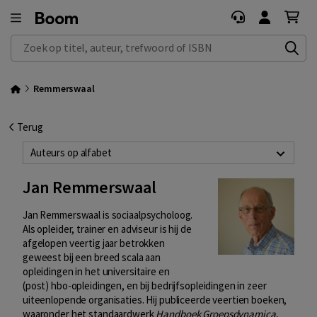
Zoek op titel, auteur, trefwoord of ISBN
Remmerswaal
Terug
Auteurs op alfabet
Jan Remmerswaal
Jan Remmerswaal is sociaalpsycholoog.
Als opleider, trainer en adviseur is hij de
afgelopen veertig jaar betrokken
geweest bij een breed scala aan
opleidingen in het universitaire en
(post) hbo-opleidingen, en bij bedrijfsopleidingen in zeer
uiteenlopende organisaties. Hij publiceerde veertien boeken,
waaronder het standaardwerk
Handboek Groepsdynamica
,