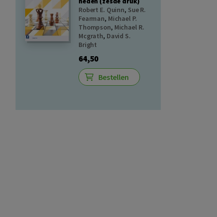
heden (zesde druk)
Robert E. Quinn
,
Sue R.
Fearman
,
Michael P.
Thompson
,
Michael R.
Mcgrath
,
David S.
Bright
64,50
Bestellen