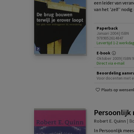
een leider van vera
van het 'zelf' nodig 
Paperback
Januari 2004 | ISBN
9789052614847
Levertijd 1-2 werkda
E-book
Oktober 2009 | ISBN
Direct via e-mail
Beoordeling aanvr
Voor docenten met e
Plaats op wensenli
Persoonlij
Robert E. Quinn
|
B
In Persoonlijk mee