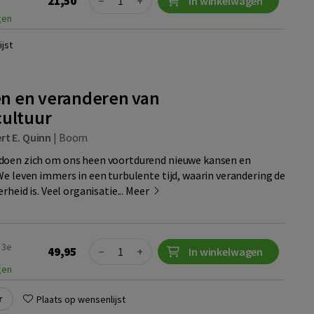
21,50
−
+
In winkelwagen
gen
jst
n en veranderen van
cultuur
rt E. Quinn
|
Boom
doen zich om ons heen voortdurend nieuwe kansen en
We leven immers in een turbulente tijd, waarin verandering de
rheid is. Veel organisatie...
Meer
Quantity
 3e
49,95
−
+
In winkelwagen
gen
r
Plaats op wensenlijst