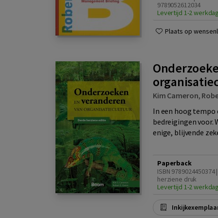
9789052612034
Levertijd 1-2 werkda
Plaats op wensenli
Onderzoeke
organisatie
Kim Cameron
,
Robe
In een hoog tempo 
bedreigingen voor. 
enige, blijvende zeke
Paperback
ISBN 9789024450374 |
herziene druk
Levertijd 1-2 werkda
Inkijkexemplaa