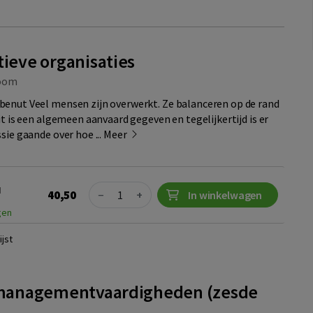
tieve organisaties
oom
enut Veel mensen zijn overwerkt. Ze balanceren op de rand
it is een algemeen aanvaard gegeven en tegelijkertijd is er
sie gaande over hoe ...
Meer
Quantity
N
40,50
−
+
In winkelwagen
gen
jst
anagementvaardigheden (zesde