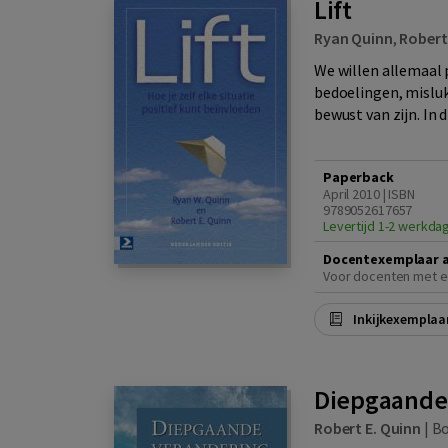
Lift
Ryan Quinn
,
Robert
We willen allemaal 
bedoelingen, misluk
bewust van zijn. In 
Paperback
April 2010 | ISBN
9789052617657
Levertijd 1-2 werkda
Docentexemplaar 
Voor docenten met e
Inkijkexemplaa
Diepgaande
Robert E. Quinn
|
B