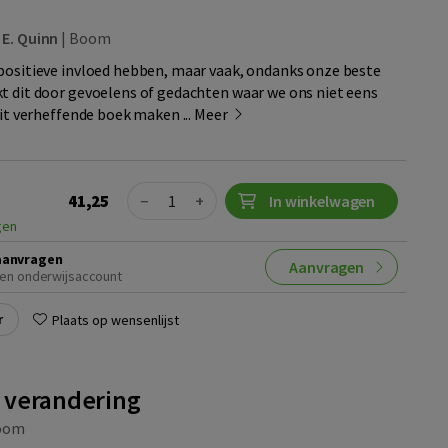
 E. Quinn
|
Boom
positieve invloed hebben, maar vaak, ondanks onze beste
t dit door gevoelens of gedachten waar we ons niet eens
dit verheffende boek maken ...
Meer
Quantity
41,25
−
+
In winkelwagen
gen
aanvragen
Aanvragen
en onderwijsaccount
r
Plaats op wensenlijst
 verandering
oom