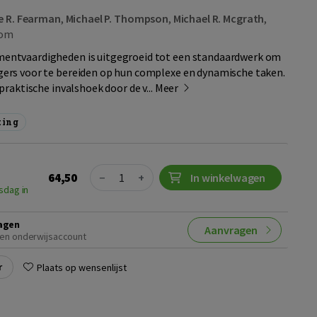
e R. Fearman
,
Michael P. Thompson
,
Michael R. Mcgrath
,
om
ntvaardigheden is uitgegroeid tot een standaardwerk om
rs voor te bereiden op hun complexe en dynamische taken.
raktische invalshoek door de v...
Meer
ting
Quantity
64,50
−
+
In winkelwagen
sdag in
agen
Aanvragen
en onderwijsaccount
r
Plaats op wensenlijst