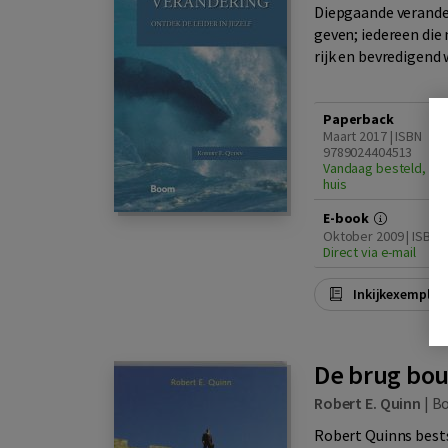
Diepgaande veranderi
geven; iedereen di
rijk en bevredigend 
Paperback
Maart 2017 | ISBN
9789024404513
Vandaag besteld, din
huis
E-book
Oktober 2009 | ISBN
Direct via e-mail
Inkijkexemplaa
De brug bou
Robert E. Quinn
|
B
Robert Quinns bests