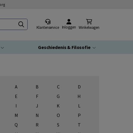
org
Inloggen
Klantenservice
Winkelwagen
Geschiedenis & Filosofie
A
B
C
D
E
F
G
H
I
J
K
L
M
N
O
P
Q
R
S
T