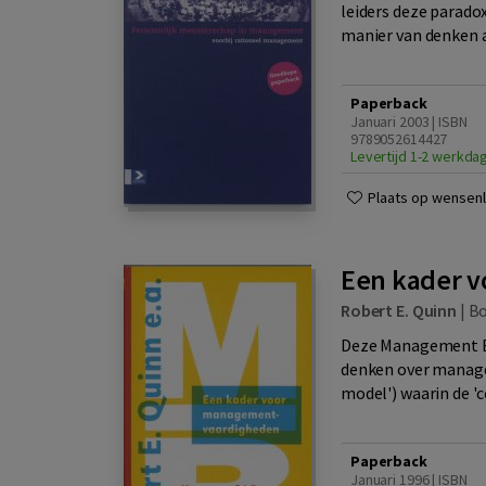
leiders deze parado
manier van denken a
Paperback
Januari 2003 | ISBN
9789052614427
Levertijd 1-2 werkda
Plaats op wensenli
Een kader 
Robert E. Quinn
|
B
Deze Management Bri
denken over manag
model') waarin de '
Paperback
Januari 1996 | ISBN