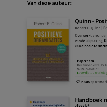
Van deze auteur:
Quinn - Posi
Robert E. Quinn
|
B
Overwerkt en onderb
van de uitputting. D
een eindeloze discus
Paperback
December 2023 | ISB
9789024450329
Levertijd 1-2 werkda
Plaats op wensenli
Handboek m
druk)