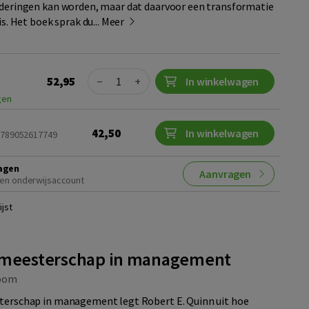
nderingen kan worden, maar dat daarvoor een transformatie
is. Het boek sprak du...
Meer
Quantity
52,95
−
+
In winkelwagen
gen
42,50
In winkelwagen
 9789052617749
agen
Aanvragen
en onderwijsaccount
jst
k meesterschap in management
oom
sterschap in management legt Robert E. Quinn uit hoe