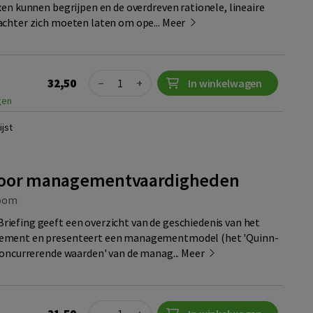
xen kunnen begrijpen en de overdreven rationele, lineaire
chter zich moeten laten om ope...
Meer
Quantity
32,50
−
+
In winkelwagen
gen
jst
voor managementvaardigheden
oom
efing geeft een overzicht van de geschiedenis van het
ement en presenteert een managementmodel (het 'Quinn-
concurrerende waarden' van de manag...
Meer
Quantity