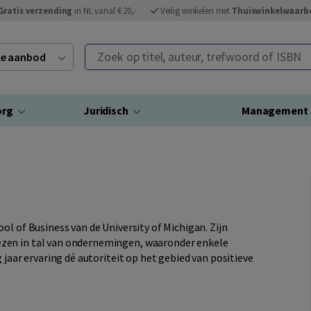
Gratis verzending
in NL vanaf € 20,-
Veilig winkelen met
Thuiswinkelwaarb
Zoek op titel, auteur, trefwoord of ISBN
ele aanbod
org
Juridisch
Management
ol of Business van de University of Michigan. Zijn
zen in tal van ondernemingen, waaronder enkele
 jaar ervaring dé autoriteit op het gebied van positieve