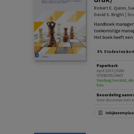
Robert E. Quinn
,
Su
David S. Bright
|
Bo
Handboek manageme
toekomstige manage
Het boek heeft een p
5%
Studentenkor
Paperback
April 2015 | ISBN
9789039529607
Vandaag besteld, din
huis
Beoordeling aanvr
Voor docenten met e
Inkijkexemplaa