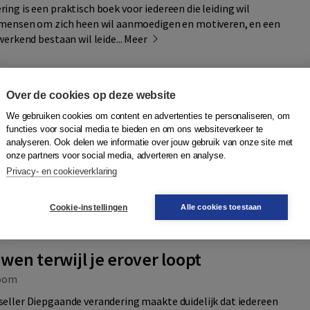
ng is een praktisch boek voor iedereen die leiding wil
e mensen om zich heen wil aanmoedigen en motiveren, en een
werkend bestaan wil leide...
Meer
Over de cookies op deze website
Quantity
42,95
−
+
In winkelwagen
sdag in
We gebruiken cookies om content en advertenties te personaliseren, om
functies voor social media te bieden en om ons websiteverkeer te
analyseren. Ook delen we informatie over jouw gebruik van onze site met
onze partners voor social media, adverteren en analyse.
34,50
In winkelwagen
 9789052617732
Privacy- en cookieverklaring
r
Plaats op wensenlijst
Cookie-instellingen
Alle cookies toestaan
wen terwijl je erover loopt
oom
eller Diepgaande verandering maakte duidelijk dat iedereen