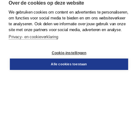
Over de cookies op deze website
We gebruiken cookies om content en advertenties te personaliseren,
© 2026
Koninklijke Boom uitgevers
om functies voor social media te bieden en om ons websiteverkeer
te analyseren. Ook delen we informatie over jouw gebruik van onze
Klantenservice
site met onze partners voor social media, adverteren en analyse.
Service & informatie
Privacy- en cookieverklaring
Contact
Retourneren
Docentenservice
Cookie-instellingen
Snel bestellen
Teamviewer
Alle cookies toestaan
Boom voor jou
Voor de boekhandel
Voor de pers
Publiceren bij Boom
Werken bij Boom & Vacatures
Over Boom
Wat ons drijft
Onze historie
Onze auteurs