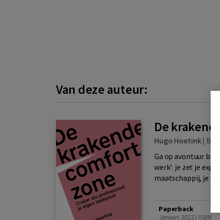
Van deze auteur:
De krakend
Hugo Hoetink
|
Bo
Ga op avontuur buit
werk’: je zet je expe
maatschappij, je wo
Paperback
Januari 2022 | ISBN