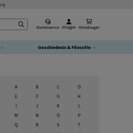
org
Inloggen
Klantenservice
Winkelwagen
Geschiedenis & Filosofie
A
B
C
D
E
F
G
H
I
J
K
L
M
N
O
P
Q
R
S
T