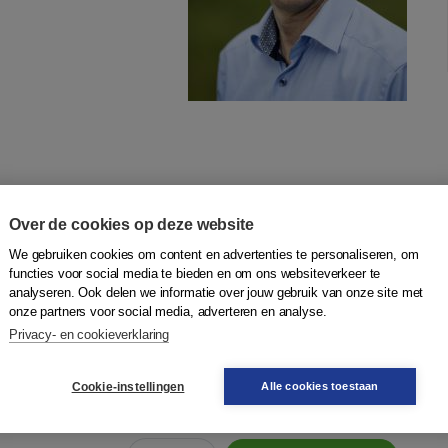
Over de cookies op deze website
e comfortzone
We gebruiken cookies om content en advertenties te personaliseren, om
functies voor social media te bieden en om ons websiteverkeer te
om
analyseren. Ook delen we informatie over jouw gebruik van onze site met
onze partners voor social media, adverteren en analyse.
en je comfortzone. Als ervaren professional doe je ‘mooi
Privacy- en cookieverklaring
rtise in, je levert een zinvolle bijdrage aan je klanten en de
rdt gewaardee...
Meer
Cookie-instellingen
Alle cookies toestaan