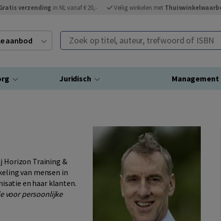
Gratis verzending
in NL vanaf € 20,-
Veilig winkelen met
Thuiswinkelwaarb
Zoek op titel, auteur, trefwoord of ISBN
ele aanbod
org
Juridisch
Management
ij Horizon Training &
kkeling van mensen in
anisatie en haar klanten.
gie voor persoonlijke