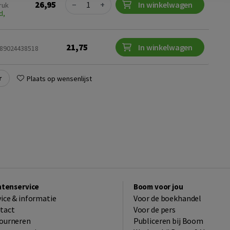
Quantity
26,95
−
+
In winkelwagen
ruk
d,
21,75
In winkelwagen
9789024438518
r
Plaats op wensenlijst
ntenservice
Boom voor jou
vice & informatie
Voor de boekhandel
tact
Voor de pers
ourneren
Publiceren bij Boom