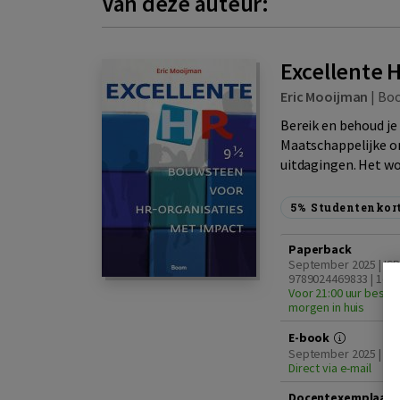
Van deze auteur:
Excellente 
Eric Mooijman
|
Bo
Bereik en behoud je
Maatschappelijke o
uitdagingen. Het wo
5%
Studentenkor
Paperback
September 2025 | IS
9789024469833 | 1e d
Voor 21:00 uur bestel
morgen in huis
E-book
September 2025 | IS
Direct via e-mail
Docentexemplaar 