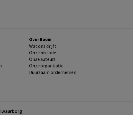
Over Boom
Wat ons drijft
Onze historie
Onze auteurs
es
Onze organisatie
Duurzaam ondernemen
kelwaarborg