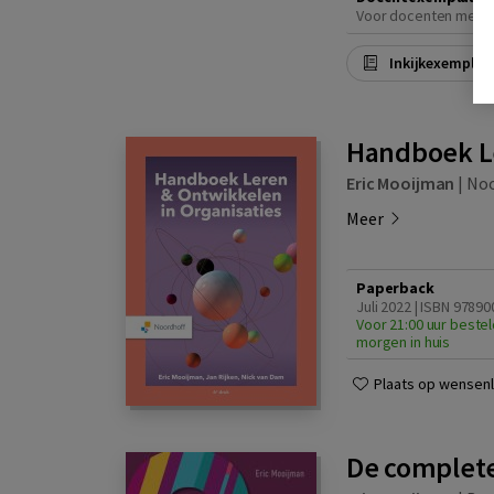
Voor docenten met e
Inkijkexemplaa
Handboek Le
Eric Mooijman
|
Noo
Meer
Paperback
Juli 2022 | ISBN 9789
Voor 21:00 uur bestel
morgen in huis
Plaats op wensenli
De complete