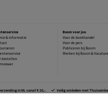
ntenservice
Boom voor jou
vice & informatie
Voor de boekhandel
tact
Voor de pers
ourneren
Publiceren bij Boom
entenservice
Werken bij Boom & Vacatur
l bestellen
mviewer
verzending in NL vanaf € 20,-.
Veilig winkelen met Thuiswin