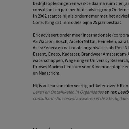
bedrijfsopleidingen en werkte daarna ruim tien ja
consultant en partner bij de adviesgroep Ondern
In 2002 startte hij als ondernemer met het advie
Consulting dat inmiddels bijna 25 jaar bestaat.
Eric adviseert onder meer internationale (corpora
AS Watson, Bosch, ArcelorMittal, Heineken, Sara L
AstraZeneca en nationale organisaties als PostNL
Essent, Eneco, Kadaster, Brandweer Amsterdam-
waterschappen, Wageningen University Research, 
Prinses Maxima Centrum voor Kinderoncologie en
en Maastricht.
Hij is auteur van ruim veertig artikelen over HR e
Leren en Ontwikkelen in Organisaties
en het
Leerb
consultant - Succesvol adviseren in de 21e digitale