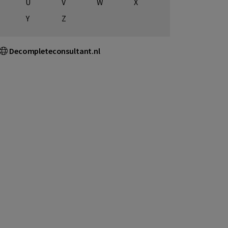
U
V
W
X
Y
Z
Decompleteconsultant.nl