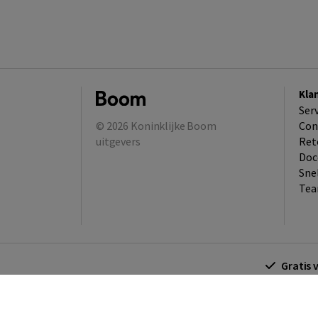
Kla
Ser
© 2026
Koninklijke Boom
Con
uitgevers
Ret
Doc
Sne
Tea
Gratis 