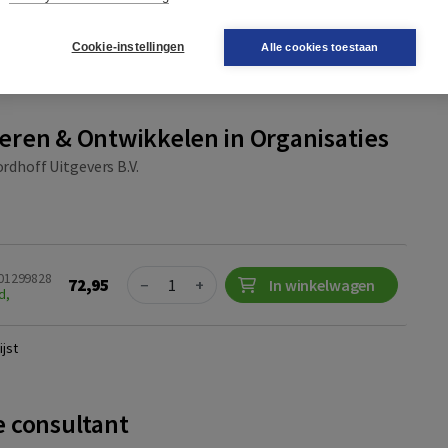
Aanvragen
en onderwijsaccount
Cookie-instellingen
Alle cookies toestaan
r
Plaats op wensenlijst
ren & Ontwikkelen in Organisaties
rdhoff Uitgevers B.V.
Quantity
001299828
72,95
−
+
In winkelwagen
d,
jst
 consultant