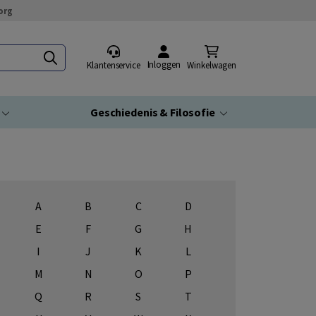
org
Inloggen
Klantenservice
Winkelwagen
Geschiedenis & Filosofie
A
B
C
D
E
F
G
H
I
J
K
L
M
N
O
P
Q
R
S
T