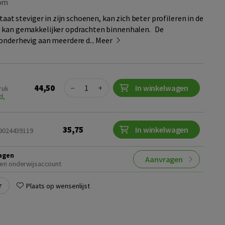
om
staat steviger in zijn schoenen, kan zich beter profileren in de
 kan gemakkelijker opdrachten binnenhalen. De
onderhevig aan meerdere d...
Meer
Quantity
44,50
−
+
In winkelwagen
ruk
d,
35,75
In winkelwagen
89024439119
agen
Aanvragen
en onderwijsaccount
r
Plaats op wensenlijst