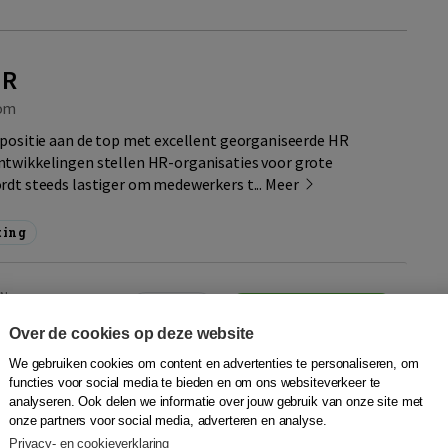
HR
om
 positie aan de top met excellent georganiseerde HR
ntwikkelingen stellen HR-organisaties voor grote
rdt steeds lastiger om medewerkers t...
Meer
ting
BN
Quantity
32,50
−
+
In winkelwagen
ruk
d,
Over de cookies op deze website
We gebruiken cookies om content en advertenties te personaliseren, om
functies voor social media te bieden en om ons websiteverkeer te
25,95
In winkelwagen
BN 9789024469840
analyseren. Ook delen we informatie over jouw gebruik van onze site met
onze partners voor social media, adverteren en analyse.
Privacy- en cookieverklaring
aanvragen