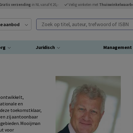
Gratis verzending
in NL vanaf € 20,-
Veilig winkelen met
Thuiswinkelwaarb
Zoek op titel, auteur, trefwoord of ISBN
ele aanbod
org
Juridisch
Management
 ontwikkelt,
nationale en
 deze toekomstklaar,
ren zij aantoonbaar
sgebieden. Mooijman
ut voor