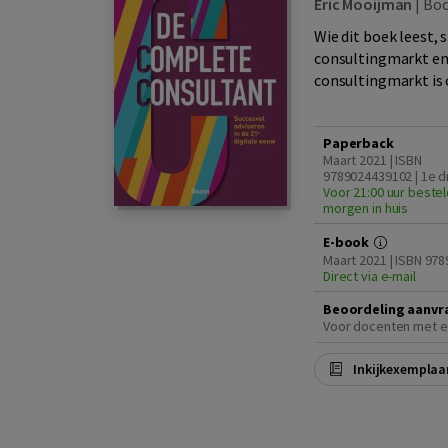
Eric Mooijman
|
Bo
Wie dit boek leest, 
consultingmarkt en
consultingmarkt is 
Paperback
Maart 2021 | ISBN
9789024439102 | 1e d
Voor 21:00 uur bestel
morgen in huis
E-book
Maart 2021 | ISBN 97
Direct via e-mail
Beoordeling aanvr
Voor docenten met e
Inkijkexemplaa