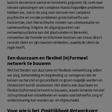
laatste decennia in aantal en betekenis gegroeid. Op zoek naar
nieuwe oplossingen van complexe maatschappelijke problemen
hebben we, ook in de zorg voor mensen met complexe
psychische en sociale problemen grote behoefte aan
horizontale, niet-hiërarchische vormen van communicatie en
samenwerking. Volgens de uitgangspunten van
netwerkpsychiatrie kan dat plaatsvinden in (lerende)
netwerken die formele en informele bronnen van steun direct
rond de cliënt en zijn naasten verbinden, waarbij de cliënt de
regie heeft.
Een duurzaam en flexibel (in)formeel
netwerk te bouwen
Met het bieden van duurzame en flexibele netwerkzorg willen
we zorg, behandeling en begeleiding zo vormgeven dat de
kansen op herstel en gezondheid zo groot mogelijk worden en
chroniciteit wordt voorkomen. Het doel is een duurzaam en
flexibel (in)formeel netwerk te bouwen, waarin iemands herstel
zich optimaal kan ontwikkelen en waarin naar behoefte zorg of
ondersteuning kan worden op- en afgeschaald.
Voor wie is het
Praktijkboek Netwerkzorg