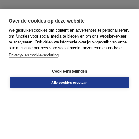
Over de cookies op deze website
We gebruiken cookies om content en advertenties te personaliseren,
© 2026
Koninklijke Boom uitgevers
om functies voor social media te bieden en om ons websiteverkeer
te analyseren. Ook delen we informatie over jouw gebruik van onze
Klantenservice
site met onze partners voor social media, adverteren en analyse.
Service & informatie
Privacy- en cookieverklaring
Contact
Retourneren
Docentenservice
Cookie-instellingen
Snel bestellen
Teamviewer
Alle cookies toestaan
Boom voor jou
Voor de boekhandel
Voor de pers
Publiceren bij Boom
Werken bij Boom & Vacatures
Over Boom
Wat ons drijft