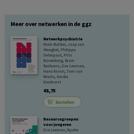
Meer over netwerken in de ggz
Netwerkpsychiatrie
Niels Mulder
,
Jaap van
Weeghel
,
Philippe
Delespaul
,
Frits
Bovenberg
,
Bram
Berkvens
,
Eva Leeman
,
Hans Kroon
,
Tom van
Mierlo
,
Gerdie
Kienhorst
48,75
Bestellen
Resourcegroepen
voor jongeren
Eva Leeman
,
Nynke