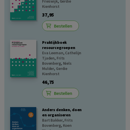
Frieswijk
,
Gerdie
Kienhorst
37,95
Bestellen
Praktijkboek
resourcegroepen
Eva Leeman
,
Cathelijn
Tjaden
,
Frits
Bovenberg
,
Niels
Mulder
,
Gerdie
Kienhorst
46,75
Bestellen
Anders denken, doen
en organiseren
Bart Bakker
,
Frits
Bovenberg
,
Koen