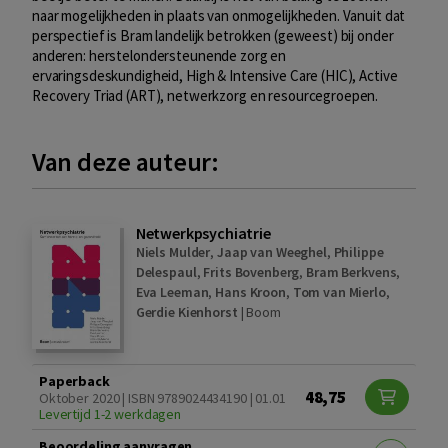
naar mogelijkheden in plaats van onmogelijkheden. Vanuit dat
perspectief is Bram landelijk betrokken (geweest) bij onder
anderen: herstelondersteunende zorg en
ervaringsdeskundigheid, High & Intensive Care (HIC), Active
Recovery Triad (ART), netwerkzorg en resourcegroepen.
Van deze auteur:
Netwerkpsychiatrie
Niels Mulder
,
Jaap van Weeghel
,
Philippe
Delespaul
,
Frits Bovenberg
,
Bram Berkvens
,
Eva Leeman
,
Hans Kroon
,
Tom van Mierlo
,
Gerdie Kienhorst
|
Boom
Paperback
48,75
Oktober 2020 | ISBN 9789024434190 | 01.01
Levertijd 1-2 werkdagen
Beoordeling aanvragen