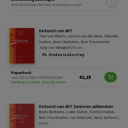
Voor docenten met een onderwijsaccount
De kunst van ART
Tom van Mierlo
,
Lisette van der Meer
,
Yolande
Voskes
,
Bram Berkvens
,
Bert Stavenuiter
,
Jaap van Weeghel
|
Boom
5%
Studentenkorting
Paperback
42,25
Juni 2016 | ISBN 9789058982964
Vandaag besteld, dinsdag in huis
De kunst van ART Senioren addendum
Bram Berkvens
,
Lieke Zomer
,
Yvette Vreeker
,
Bert Stavenuiter
,
Jan Driessen
,
Marij de Roos
|
Boom