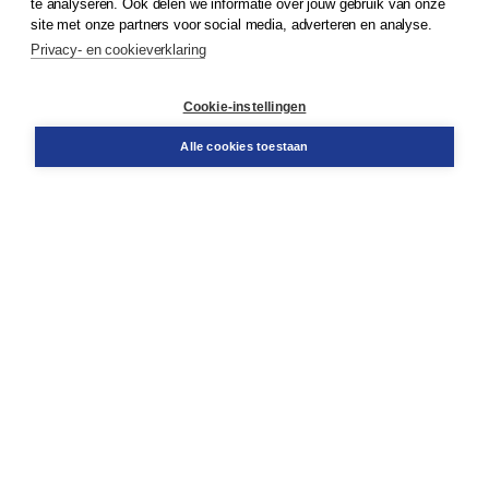
te analyseren. Ook delen we informatie over jouw gebruik van onze
Klantenservice
site met onze partners voor social media, adverteren en analyse.
Service & informatie
Privacy- en cookieverklaring
Contact
Retourneren
Docentenservice
Cookie-instellingen
Snel bestellen
Teamviewer
Alle cookies toestaan
Boom voor jou
Voor de boekhandel
Voor de pers
Publiceren bij Boom
Werken bij Boom & Vacatures
Over Boom
Wat ons drijft
Onze historie
Onze auteurs
Onze organisatie
Duurzaam ondernemen