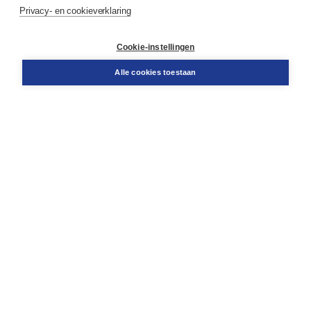
Service & informatie
Privacy- en cookieverklaring
Contact
Retourneren
Docentenservice
Cookie-instellingen
Snel bestellen
Teamviewer
Alle cookies toestaan
Boom voor jou
Voor de boekhandel
Voor de pers
Publiceren bij Boom
Werken bij Boom & Vacatures
Over Boom
Wat ons drijft
Onze historie
Onze auteurs
Onze organisatie
Duurzaam ondernemen
Gratis verzending in NL vanaf € 20,-.