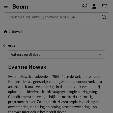
Zoek op titel, auteur, trefwoord of ISBN
Nowak
Terug
Auteurs op alfabet
Evanne Nowak
Evanne Nowak studeerde in 2016 af aan de Universiteit voor
Humanistiek als geestelijk verzorger met een onderzoek naar
apathie en klimaatverandering. In dit onderzoek verkende zij
opkomende ideeën m.b.t. klimaatpsychologie en zingeving.
Over dit thema spreekt, schrijft en maakt zij regelmatig
programma’s over. Zo begeleidt zij contemplatieve dialogen
over emoties, zingeving en ecologische ontwrichting – op
festivals maar ook in het bedrijfsleven.