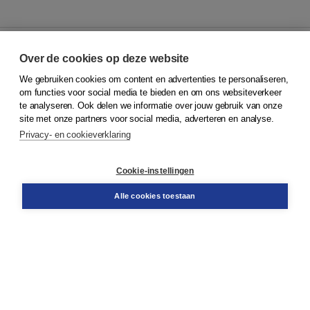
Over de cookies op deze website
We gebruiken cookies om content en advertenties te personaliseren,
© 2026
Koninklijke Boom uitgevers
om functies voor social media te bieden en om ons websiteverkeer
te analyseren. Ook delen we informatie over jouw gebruik van onze
Klantenservice
site met onze partners voor social media, adverteren en analyse.
Service & informatie
Privacy- en cookieverklaring
Contact
Retourneren
Docentenservice
Cookie-instellingen
Snel bestellen
Teamviewer
Alle cookies toestaan
Boom voor jou
Voor de boekhandel
Voor de pers
Publiceren bij Boom
Werken bij Boom & Vacatures
Over Boom