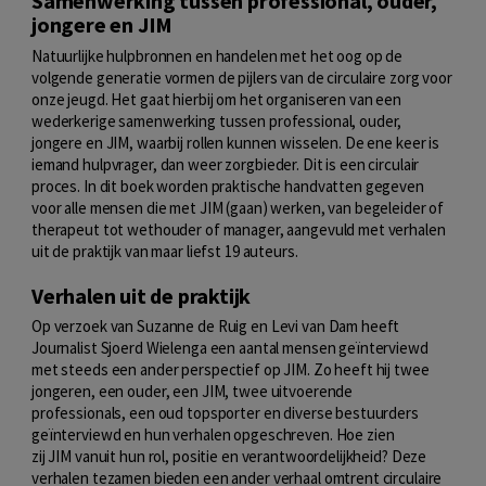
Samenwerking tussen professional, ouder,
jongere en JIM
Natuurlijke hulpbronnen en handelen met het oog op de
volgende generatie vormen de pijlers van de circulaire zorg voor
onze jeugd. Het gaat hierbij om het organiseren van een
wederkerige samenwerking tussen professional, ouder,
jongere en JIM, waarbij rollen kunnen wisselen. De ene keer is
iemand hulpvrager, dan weer zorgbieder. Dit is een circulair
proces. In dit boek worden praktische handvatten gegeven
voor alle mensen die met JIM (gaan) werken, van begeleider of
therapeut tot wethouder of manager, aangevuld met verhalen
uit de praktijk van maar liefst 19 auteurs.
Verhalen uit de praktijk
Op verzoek van Suzanne de Ruig en Levi van Dam heeft
Journalist Sjoerd Wielenga een aantal mensen geïnterviewd
met steeds een ander perspectief op JIM. Zo heeft hij twee
jongeren, een ouder, een JIM, twee uitvoerende
professionals, een oud topsporter en diverse bestuurders
geïnterviewd en hun verhalen opgeschreven. Hoe zien
zij JIM vanuit hun rol, positie en verantwoordelijkheid? Deze
verhalen tezamen bieden een ander verhaal omtrent circulaire