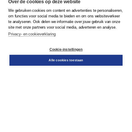
Over de cookies op deze website
We gebruiken cookies om content en advertenties te personaliseren,
© 2026
Koninklijke Boom uitgevers
om functies voor social media te bieden en om ons websiteverkeer
te analyseren. Ook delen we informatie over jouw gebruik van onze
Klantenservice
site met onze partners voor social media, adverteren en analyse.
Service & informatie
Privacy- en cookieverklaring
Contact
Retourneren
Docentenservice
Cookie-instellingen
Snel bestellen
Teamviewer
Alle cookies toestaan
Boom voor jou
Voor de boekhandel
Voor de pers
Publiceren bij Boom
Werken bij Boom & Vacatures
Over Boom
Wat ons drijft
Onze historie
Onze auteurs
Onze organisatie