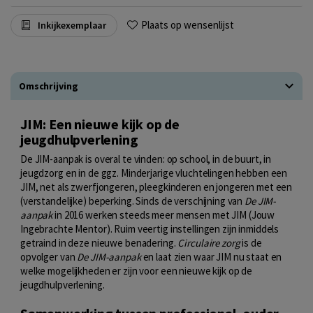
Plaats op wensenlijst
Inkijkexemplaar
Omschrijving
JIM: Een nieuwe kijk op de
jeugdhulpverlening
De JIM-aanpak is overal te vinden: op school, in de buurt, in
jeugdzorg en in de ggz. Minderjarige vluchtelingen hebben een
JIM, net als zwerfjongeren, pleegkinderen en jongeren met een
(verstandelijke) beperking. Sinds de verschijning van
De JIM-
aanpak
in 2016 werken steeds meer mensen met JIM (Jouw
Ingebrachte Mentor). Ruim veertig instellingen zijn inmiddels
getraind in deze nieuwe benadering.
Circulaire zorg
is de
opvolger van
De JIM-aanpak
en laat zien waar JIM nu staat en
welke mogelijkheden er zijn voor een nieuwe kijk op de
jeugdhulpverlening.