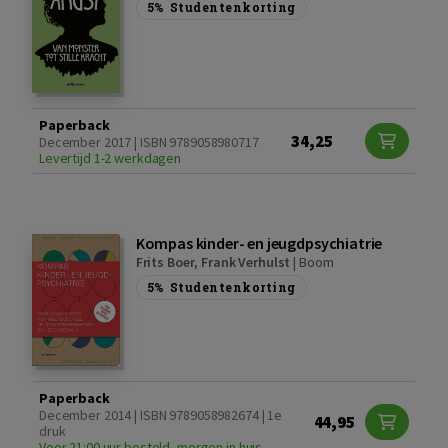
5%
Studentenkorting
Paperback
34,25
December 2017 | ISBN 9789058980717
Levertijd 1-2 werkdagen
Kompas kinder- en jeugdpsychiatrie
Frits Boer
,
Frank Verhulst
|
Boom
5%
Studentenkorting
Paperback
December 2014 | ISBN 9789058982674 | 1e
44,95
druk
Voor 21:00 uur besteld, morgen in huis