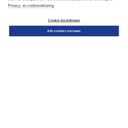
Service & informatie
Privacy- en cookieverklaring
Contact
Retourneren
Docentenservice
Cookie-instellingen
Snel bestellen
Teamviewer
Alle cookies toestaan
Boom voor jou
Voor de boekhandel
Voor de pers
Publiceren bij Boom
Werken bij Boom & Vacatures
Over Boom
Wat ons drijft
Onze historie
Onze auteurs
Onze organisatie
Duurzaam ondernemen
Gratis verzending in NL vanaf € 20,-.