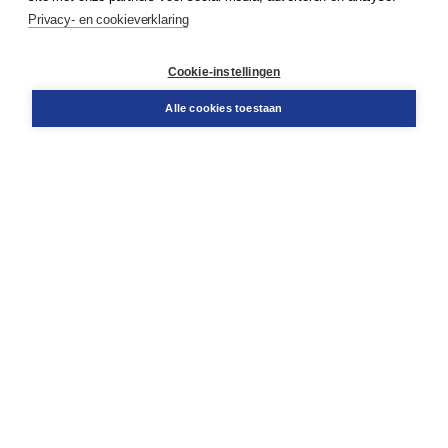
Service & informatie
Privacy- en cookieverklaring
Contact
Retourneren
Docentenservice
Cookie-instellingen
Snel bestellen
Teamviewer
Alle cookies toestaan
Boom voor jou
Voor de boekhandel
Voor de pers
Publiceren bij Boom
Werken bij Boom & Vacatures
Over Boom
Wat ons drijft
Onze historie
Onze auteurs
Onze organisatie
Duurzaam ondernemen
Gratis verzending in NL vanaf € 20,-.