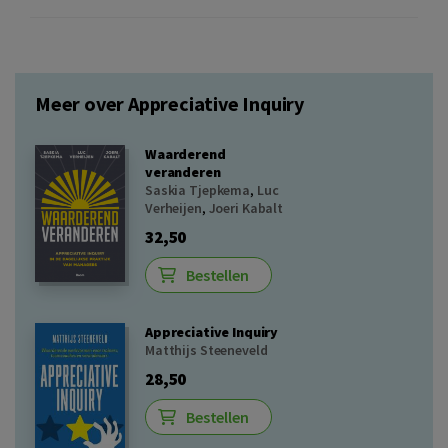
Meer over Appreciative Inquiry
Waarderend
veranderen
Saskia Tjepkema
,
Luc
Verheijen
,
Joeri Kabalt
32,50
Bestellen
Appreciative Inquiry
Matthijs Steeneveld
28,50
Bestellen