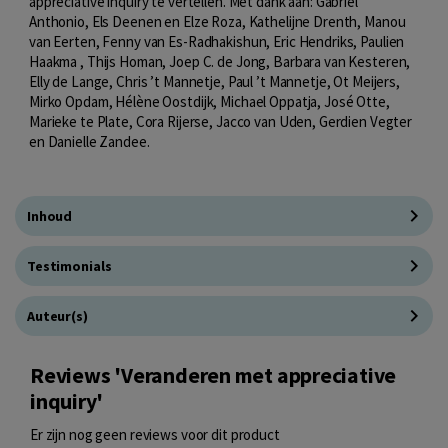
appreciative inquiry te vertellen. Met dank aan: Gabriël
Anthonio, Els Deenen en Elze Roza, Kathelijne Drenth, Manou
van Eerten, Fenny van Es-Radhakishun, Eric Hendriks, Paulien
Haakma , Thijs Homan, Joep C. de Jong, Barbara van Kesteren,
Elly de Lange, Chris ’t Mannetje, Paul ’t Mannetje, Ot Meijers,
Mirko Opdam, Hélène Oostdijk, Michael Oppatja, José Otte,
Marieke te Plate, Cora Rijerse, Jacco van Uden, Gerdien Vegter
en Danielle Zandee.
Inhoud
Testimonials
Auteur(s)
Reviews 'Veranderen met appreciative
inquiry'
Er zijn nog geen reviews voor dit product