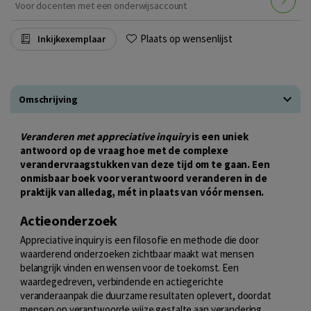
Voor docenten met een onderwijsaccount
Plaats op wensenlijst
Inkijkexemplaar
Omschrijving
Veranderen met appreciative inquiry
is een uniek
antwoord op de vraag hoe met de complexe
verandervraagstukken van deze tijd om te gaan. Een
onmisbaar boek voor verantwoord veranderen in de
praktijk van alledag, mét in plaats van vóór mensen.
Actieonderzoek
Appreciative inquiry is een filosofie en methode die door
waarderend onderzoeken zichtbaar maakt wat mensen
belangrijk vinden en wensen voor de toekomst. Een
waardegedreven, verbindende en actiegerichte
veranderaanpak die duurzame resultaten oplevert, doordat
mensen op verantwoorde wijze gestalte aan verandering