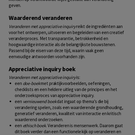
geven.
Waarderend veranderen
Veranderen met appreciative inquiry
reikt de ingrediënten aan
voor het ontwerpen, uitvoeren en begeleiden van een creatief
veranderproces. Met transparantie, betrokkenheid en
hoogwaardige interactie als de belangrijkste bouwstenen.
Passend bij de eisen van deze tijd, waarin vaak geen
eenvoudige antwoorden voorhanden zijn.
Appreciative inquiry boek
Veranderen met appreciative inquiry
is:
een
doe-boek
met praktijkvoorbeelden, oefeningen,
checklists en een heldere uitleg van de principes en het
onderzoeksproces van appreciative inquiry.
een
vernieuwend
boek
dat ingaat op thema’s die bij
verandering spelen, zoals een waarderende grondhouding,
generatief veranderen, kwaliteit van interactie en kritisch
waarderend onderzoeken.
een
ethisch boek
. Veranderen is mensenwerk. Daarom gaat
dit boek verder dan een functionele kijk op veranderen en