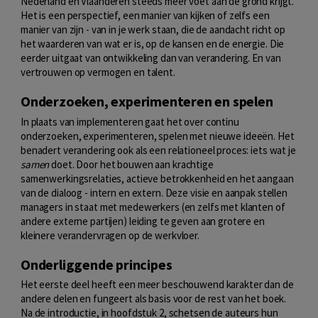
Nederland en Vlaanderen steeds meer voet aan de grond krijgt.
Het is een perspectief, een manier van kijken of zelfs een
manier van zijn - van in je werk staan, die de aandacht richt op
het waarderen van wat er is, op de kansen en de energie. Die
eerder uitgaat van ontwikkeling dan van verandering. En van
vertrouwen op vermogen en talent.
Onderzoeken, experimenteren en spelen
In plaats van implementeren gaat het over continu
onderzoeken, experimenteren, spelen met nieuwe ideeën. Het
benadert verandering ook als een relationeel proces: iets wat je
samen
doet. Door het bouwen aan krachtige
samenwerkingsrelaties, actieve betrokkenheid en het aangaan
van de dialoog - intern en extern. Deze visie en aanpak stellen
managers in staat met medewerkers (en zelfs met klanten of
andere externe partijen) leiding te geven aan grotere en
kleinere verandervragen op de werkvloer.
Onderliggende principes
Het eerste deel heeft een meer beschouwend karakter dan de
andere delen en fungeert als basis voor de rest van het boek.
Na de introductie, in hoofdstuk 2, schetsen de auteurs hun