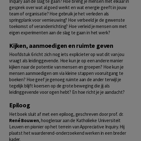
Inquiry aan de slag te gaan? Hoe breng je mensen met elkaar in
gesprek over wat al goed werkt en wat energie geeft in jouw
team of organisatie? Hoe gebruik je het verleden als
springplank voor vernieuwing? Hoe verbeeld je de gewenste
toekomst of veranderrichting? Hoe verleid je mensen om met
eigen experimenten aan de slag te gaan in het werk?
Kijken, aanmoedigen en ruimte geven
Hoofdstuk 6 richt zich nog iets explicieter op wat dit van jou
vraagt als leidinggevende. Hoe kun je op een andere manier
kijken naar de potentie van mensen en groepen? Hoe kun je
mensen aanmoedigen om via kleine stappen vooruitgang te
boeken? Hoe geef je genoeg ruimte aan de ander terwijl je
tegelijk blijft koersen op de grote beweging die jij als
leidinggevende voor ogen hebt? En hoe richt je je aandacht?
Epiloog
Het boek sluit af met een epiloog, geschreven door prof. dr.
René Bouwen
, hoogleraar aan de Katholieke Universiteit
Leuven en pionier op het terrein van Appreciative Inquiry. Hij
plaatst het waarderend-onderzoekend werken in een breder
kader.