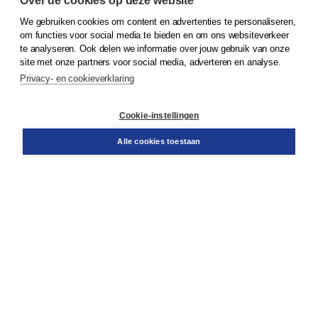
Over de cookies op deze website
We gebruiken cookies om content en advertenties te personaliseren,
© 2026
Koninklijke Boom uitgevers
om functies voor social media te bieden en om ons websiteverkeer
te analyseren. Ook delen we informatie over jouw gebruik van onze
Klantenservice
site met onze partners voor social media, adverteren en analyse.
Service & informatie
Privacy- en cookieverklaring
Contact
Retourneren
Docentenservice
Cookie-instellingen
Snel bestellen
Teamviewer
Alle cookies toestaan
Boom voor jou
Voor de boekhandel
Voor de pers
Publiceren bij Boom
Werken bij Boom & Vacatures
Over Boom
Wat ons drijft
Onze historie
Onze auteurs
Onze organisatie