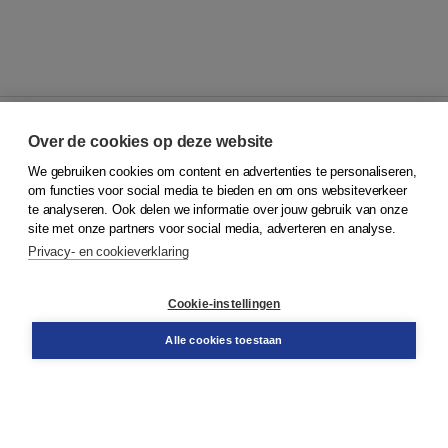
Over de cookies op deze website
We gebruiken cookies om content en advertenties te personaliseren,
© 2026
Koninklijke Boom uitgevers
om functies voor social media te bieden en om ons websiteverkeer
te analyseren. Ook delen we informatie over jouw gebruik van onze
Klantenservice
site met onze partners voor social media, adverteren en analyse.
Service & informatie
Privacy- en cookieverklaring
Contact
Retourneren
Docentenservice
Cookie-instellingen
Snel bestellen
Teamviewer
Alle cookies toestaan
Boom voor jou
Voor de boekhandel
Voor de pers
Publiceren bij Boom