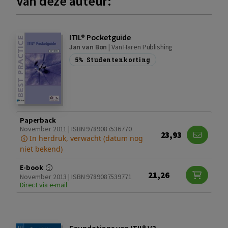
Van deze auteur:
ITIL® Pocketguide
Jan van Bon
|
Van Haren Publishing
5%
Studentenkorting
Paperback
November 2011 | ISBN 9789087536770
23,93
In herdruk, verwacht (datum nog
niet bekend)
E-book
21,26
November 2013 | ISBN 9789087539771
Direct via e-mail
Foundations van ITIL® V3