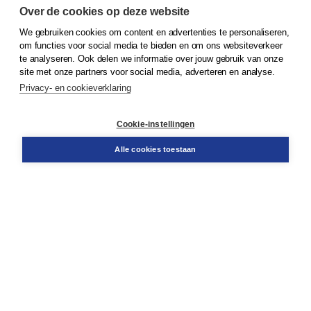
Over de cookies op deze website
We gebruiken cookies om content en advertenties te personaliseren,
© 2026
Koninklijke Boom uitgevers
om functies voor social media te bieden en om ons websiteverkeer
te analyseren. Ook delen we informatie over jouw gebruik van onze
Klantenservice
site met onze partners voor social media, adverteren en analyse.
Service & informatie
Privacy- en cookieverklaring
Contact
Retourneren
Docentenservice
Cookie-instellingen
Snel bestellen
Teamviewer
Alle cookies toestaan
Boom voor jou
Voor de boekhandel
Voor de pers
Publiceren bij Boom
Werken bij Boom & Vacatures
Over Boom
Wat ons drijft
Onze historie
Onze auteurs