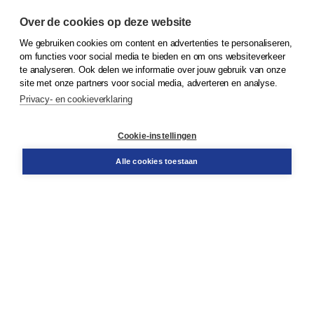
Over de cookies op deze website
We gebruiken cookies om content en advertenties te personaliseren,
© 2026
Koninklijke Boom uitgevers
om functies voor social media te bieden en om ons websiteverkeer
te analyseren. Ook delen we informatie over jouw gebruik van onze
Klantenservice
site met onze partners voor social media, adverteren en analyse.
Service & informatie
Privacy- en cookieverklaring
Contact
Retourneren
Docentenservice
Cookie-instellingen
Snel bestellen
Teamviewer
Alle cookies toestaan
Boom voor jou
Voor de boekhandel
Voor de pers
Publiceren bij Boom
Werken bij Boom & Vacatures
Over Boom
Wat ons drijft
Onze historie