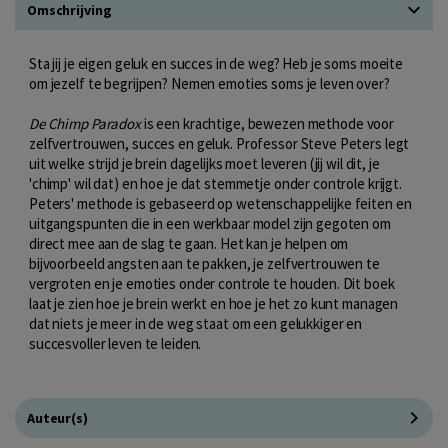
Omschrijving
Sta jij je eigen geluk en succes in de weg? Heb je soms moeite
om jezelf te begrijpen? Nemen emoties soms je leven over?
De Chimp Paradox
is een krachtige, bewezen methode voor
zelfvertrouwen, succes en geluk. Professor Steve Peters legt
uit welke strijd je brein dagelijks moet leveren (jij wil dit, je
'chimp' wil dat) en hoe je dat stemmetje onder controle krijgt.
Peters' methode is gebaseerd op wetenschappelijke feiten en
uitgangspunten die in een werkbaar model zijn gegoten om
direct mee aan de slag te gaan. Het kan je helpen om
bijvoorbeeld angsten aan te pakken, je zelfvertrouwen te
vergroten en je emoties onder controle te houden. Dit boek
laat je zien hoe je brein werkt en hoe je het zo kunt managen
dat niets je meer in de weg staat om een gelukkiger en
succesvoller leven te leiden.
Auteur(s)