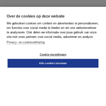
Over de cookies op deze website
We gebruiken cookies om content en advertenties te personaliseren,
© 2026
Koninklijke Boom uitgevers
om functies voor social media te bieden en om ons websiteverkeer
te analyseren. Ook delen we informatie over jouw gebruik van onze
Klantenservice
site met onze partners voor social media, adverteren en analyse.
Service & informatie
Privacy- en cookieverklaring
Contact
Retourneren
Docentenservice
Cookie-instellingen
Snel bestellen
Teamviewer
Alle cookies toestaan
Boom voor jou
Voor de boekhandel
Voor de pers
Publiceren bij Boom
Werken bij Boom & Vacatures
Over Boom