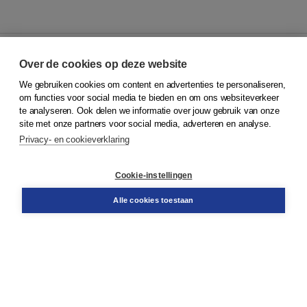
Over de cookies op deze website
We gebruiken cookies om content en advertenties te personaliseren,
© 2026
Koninklijke Boom uitgevers
om functies voor social media te bieden en om ons websiteverkeer
te analyseren. Ook delen we informatie over jouw gebruik van onze
Klantenservice
site met onze partners voor social media, adverteren en analyse.
Service & informatie
Privacy- en cookieverklaring
Contact
Retourneren
Docentenservice
Cookie-instellingen
Snel bestellen
Teamviewer
Alle cookies toestaan
Boom voor jou
Voor de boekhandel
Voor de pers
Publiceren bij Boom
Werken bij Boom & Vacatures