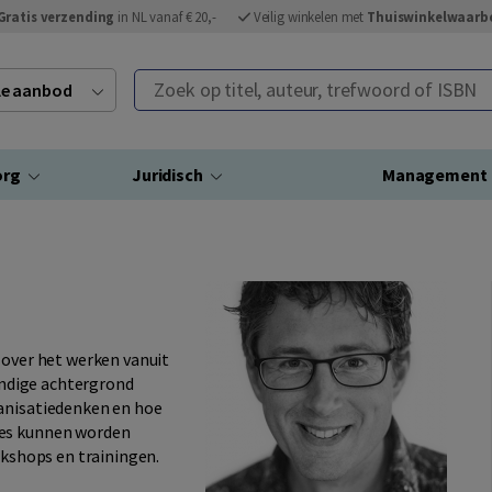
Gratis verzending
in NL vanaf € 20,-
Veilig winkelen met
Thuiswinkelwaarb
Zoek op titel, auteur, trefwoord of ISBN
ele aanbod
org
Juridisch
Management
 over het werken vanuit
kundige achtergrond
ganisatiedenken en hoe
ies kunnen worden
rkshops en trainingen.