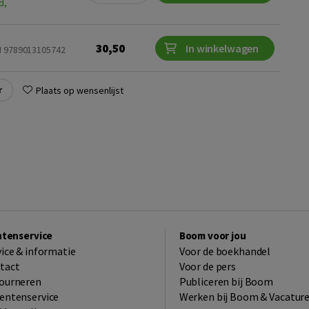
d,
30,50
In winkelwagen
N 9789013105742
r
Plaats op wensenlijst
ntenservice
Boom voor jou
vice & informatie
Voor de boekhandel
tact
Voor de pers
ourneren
Publiceren bij Boom
entenservice
Werken bij Boom & Vacatur