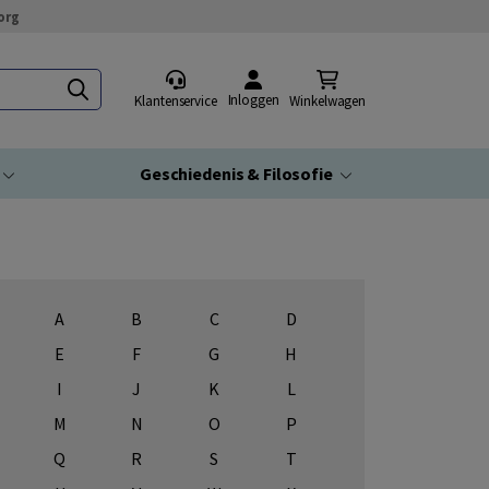
org
Inloggen
Klantenservice
Winkelwagen
Geschiedenis & Filosofie
A
B
C
D
E
F
G
H
I
J
K
L
M
N
O
P
Q
R
S
T