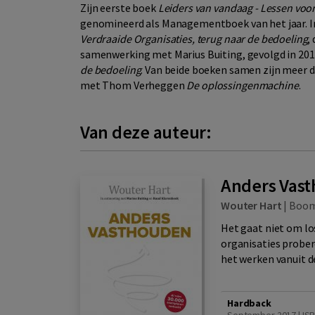
Zijn eerste boek
Leiders van vandaag - Lessen vo
genomineerd als Managementboek van het jaar. I
Verdraaide Organisaties, terug naar de bedoeling
,
samenwerking met Marius Buiting, gevolgd in 20
de bedoeling
. Van beide boeken samen zijn meer d
met Thom Verheggen
De oplossingenmachine
.
Van deze auteur:
Anders Vas
Wouter Hart
|
Boo
Het gaat niet om l
organisaties prober
het werken vanuit de 
Hardback