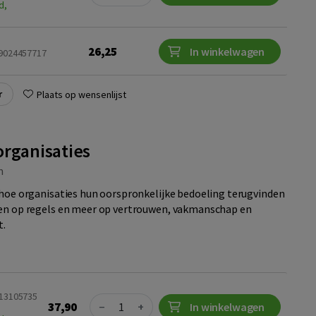
d,
26,25
In winkelwagen
89024457717
r
Plaats op wensenlijst
organisaties
m
 hoe organisaties hun oorspronkelijke bedoeling terugvinden
ren op regels en meer op vertrouwen, vakmanschap en
t.
013105735
Quantity
37,90
−
+
In winkelwagen