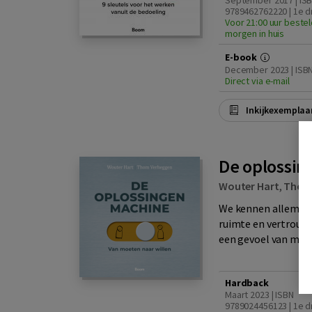
September 2017 | IS
9789462762220 | 1e d
Voor 21:00 uur bestel
morgen in huis
E-book
December 2023 | ISB
Direct via e-mail
Inkijkexemplaa
De oplossi
Wouter Hart
,
Thom
We kennen allemaal 
ruimte en vertrouwe
een gevoel van moet
Hardback
Maart 2023 | ISBN
9789024456123 | 1e d