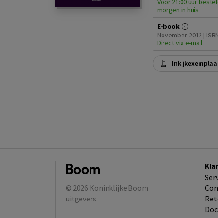
Voor 21:00 uur bestel
morgen in huis
E-book
November 2012 | ISB
Direct via e-mail
Inkijkexemplaa
Kla
Ser
© 2026
Koninklijke Boom
Con
uitgevers
Ret
Doc