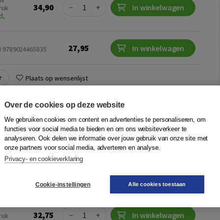
BN
Quantity
34,90
−
+
In winkelwagen
ruk
d,
27,95
In winkelwagen
N 9789024465835
r
Plaats op wensenlijst
Over de cookies op deze website
ngenmachine
We gebruiken cookies om content en advertenties te personaliseren, om
functies voor social media te bieden en om ons websiteverkeer te
 Verheggen
|
Boom
analyseren. Ook delen we informatie over jouw gebruik van onze site met
het belang van intrinsieke motivatie en het geven van
onze partners voor social media, adverteren en analyse.
n. Maar in de praktijk ontstaan er toch steeds weer regels,
Privacy- en cookieverklaring
en of zelfs wantrouwen. Ho...
Meer
Cookie-instellingen
Alle cookies toestaan
Quantity
32,75
−
+
In winkelwagen
ruk