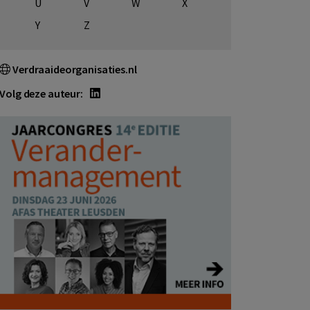
U
V
W
X
Y
Z
Verdraaideorganisaties.nl
Volg deze auteur: