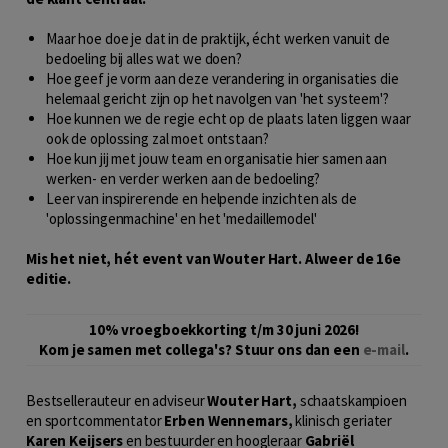
Maar hoe doe je dat in de praktijk, écht werken vanuit de
bedoeling bij alles wat we doen?
Hoe geef je vorm aan deze verandering in organisaties die
helemaal gericht zijn op het navolgen van 'het systeem'?
Hoe kunnen we de regie echt op de plaats laten liggen waar
ook de oplossing zal moet ontstaan?
Hoe kun jij met jouw team en organisatie hier samen aan
werken- en verder werken aan de bedoeling?
Leer van inspirerende en helpende inzichten als de
'oplossingenmachine' en het 'medaillemodel'
Mis het niet, hét event van Wouter Hart. Alweer de 16e
editie.
10% vroegboekkorting t/m 30 juni 2026!
Kom je samen met collega's?
Stuur ons dan een
e-mail
.
Bestsellerauteur en adviseur
Wouter Hart,
schaatskampioen
en sportcommentator
Erben Wennemars,
klinisch geriater
Karen Keijsers
en bestuurder en hoogleraar
Gabriël