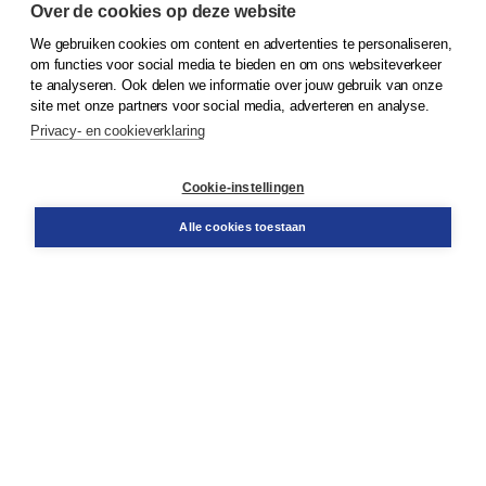
Over de cookies op deze website
We gebruiken cookies om content en advertenties te personaliseren,
© 2026
Koninklijke Boom uitgevers
om functies voor social media te bieden en om ons websiteverkeer
te analyseren. Ook delen we informatie over jouw gebruik van onze
Klantenservice
site met onze partners voor social media, adverteren en analyse.
Service & informatie
Privacy- en cookieverklaring
Contact
Retourneren
Docentenservice
Cookie-instellingen
Snel bestellen
Teamviewer
Alle cookies toestaan
Boom voor jou
Voor de boekhandel
Voor de pers
Publiceren bij Boom
Werken bij Boom & Vacatures
Over Boom
Wat ons drijft
Onze historie
Onze auteurs