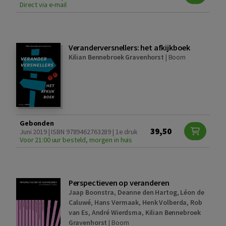
Direct via e-mail
Veranderversnellers: het afkijkboek
Kilian Bennebroek Gravenhorst
|
Boom
Gebonden
39,50
Juni 2019 | ISBN 9789462763289 | 1e druk
Voor 21:00 uur besteld, morgen in huis
Perspectieven op veranderen
Jaap Boonstra
,
Deanne den Hartog
,
Léon de
Caluwé
,
Hans Vermaak
,
Henk Volberda
,
Rob
van Es
,
André Wierdsma
,
Kilian Bennebroek
Gravenhorst
|
Boom