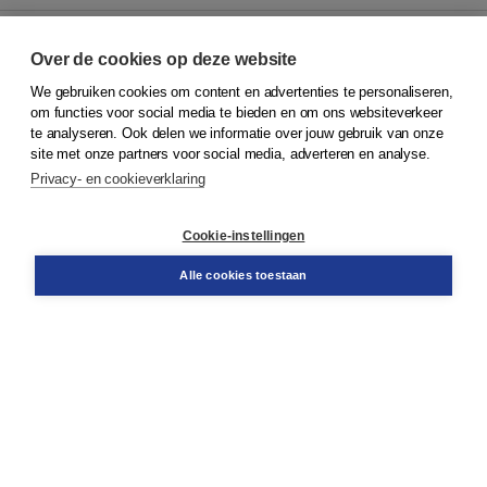
Over de cookies op deze website
We gebruiken cookies om content en advertenties te personaliseren,
© 2026
Koninklijke Boom uitgevers
om functies voor social media te bieden en om ons websiteverkeer
te analyseren. Ook delen we informatie over jouw gebruik van onze
Klantenservice
site met onze partners voor social media, adverteren en analyse.
Service & informatie
Privacy- en cookieverklaring
Contact
Retourneren
Docentenservice
Cookie-instellingen
Snel bestellen
Teamviewer
Alle cookies toestaan
Boom voor jou
Voor de boekhandel
Voor de pers
Publiceren bij Boom
Werken bij Boom & Vacatures
Over Boom
Wat ons drijft