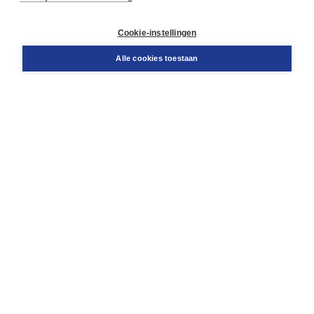
Contact
Retourneren
Docentenservice
Cookie-instellingen
Snel bestellen
Teamviewer
Alle cookies toestaan
Boom voor jou
Voor de boekhandel
Voor de pers
Publiceren bij Boom
Werken bij Boom & Vacatures
Over Boom
Wat ons drijft
Onze historie
Onze auteurs
Onze organisatie
Duurzaam ondernemen
Gratis verzending in NL vanaf € 20,-.
Veilig winkelen met Thuiswinkelwaarborg