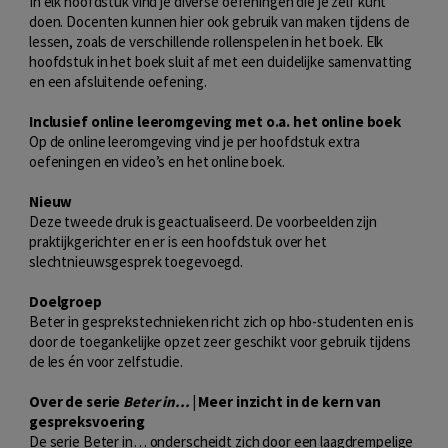
In elk hoofdstuk vind je diverse oefeningen die je zelf kunt
doen. Docenten kunnen hier ook gebruik van maken tijdens de
lessen, zoals de verschillende rollenspelen in het boek. Elk
hoofdstuk in het boek sluit af met een duidelijke samenvatting
en een afsluitende oefening.
Inclusief online leeromgeving met o.a. het online boek
Op de online leeromgeving vind je per hoofdstuk extra
oefeningen en video’s en het online boek.
Nieuw
Deze tweede druk is geactualiseerd. De voorbeelden zijn
praktijkgerichter en er is een hoofdstuk over het
slechtnieuwsgesprek toegevoegd.
Doelgroep
Beter in gesprekstechnieken richt zich op hbo-studenten en is
door de toegankelijke opzet zeer geschikt voor gebruik tijdens
de les én voor zelfstudie.
Over de serie
Beter in...
| Meer inzicht in de kern van
gespreksvoering
De serie Beter in… onderscheidt zich door een laagdrempelige