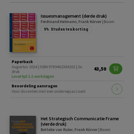
Issuesmanagement (derde druk)
Ferdinand Helmann
,
Frank Körver
|
Boom
5%
Studentenkorting
Paperback
Augustus 2014 | ISBN 9789462364202 | 3e
43,50
druk
Levertijd 1-2 werkdagen
Beoordeling aanvragen
Voor docenten met een onderwijsaccount
Het Strategisch Communicatie Frame
(vierde druk)
Betteke van Ruler
,
Frank Körver
|
Boom