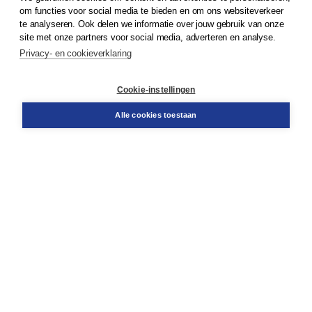
© 2026
Koninklijke Boom uitgevers
om functies voor social media te bieden en om ons websiteverkeer
te analyseren. Ook delen we informatie over jouw gebruik van onze
Klantenservice
site met onze partners voor social media, adverteren en analyse.
Service & informatie
Privacy- en cookieverklaring
Contact
Retourneren
Docentenservice
Cookie-instellingen
Snel bestellen
Teamviewer
Alle cookies toestaan
Boom voor jou
Voor de boekhandel
Voor de pers
Publiceren bij Boom
Werken bij Boom & Vacatures
Over Boom
Wat ons drijft
Onze historie
Onze auteurs
Onze organisatie
Duurzaam ondernemen