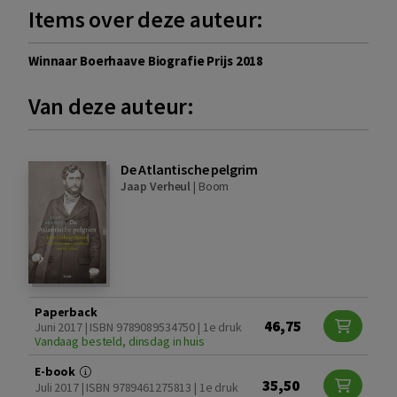
Items over deze auteur:
Winnaar Boerhaave Biografie Prijs 2018
Van deze auteur:
De Atlantische pelgrim
Jaap Verheul
|
Boom
Paperback
46,75
Juni 2017 | ISBN 9789089534750 | 1e druk
Vandaag besteld, dinsdag in huis
E-book
35,50
Juli 2017 | ISBN 9789461275813 | 1e druk