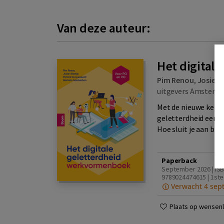
Van deze auteur:
Het digital
Pim Renou
,
Josien 
uitgevers Amsterd
Met de nieuwe kernd
geletterdheid een p
Hoe sluit je aan bij 
Paperback
September 2026 | IS
9789024474615 | 1ste
Verwacht 4 sep
Plaats op wensenli