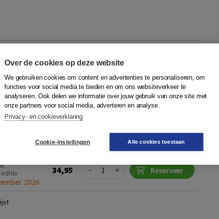
e geletterdheid werkvormenboek
Over de cookies op deze website
Boetje
,
Patrick Dooyeweerd
,
Rashida Nanhekhan
|
Boom
We gebruiken cookies om content en advertenties te personaliseren, om
functies voor social media te bieden en om ons websiteverkeer te
am
analyseren. Ook delen we informatie over jouw gebruik van onze site met
oelen wordt van leraren verwacht dat zij digitale
onze partners voor social media, adverteren en analyse.
lek geven in hun onderwijs. Maar hoe doe je dat concreet?
Privacy- en cookieverklaring
je vakinhoud, het niveau van j...
Meer
Cookie-instellingen
Alle cookies toestaan
Quantity
BN
34,95
−
+
Reserveer
 editie
tember 2026
jst