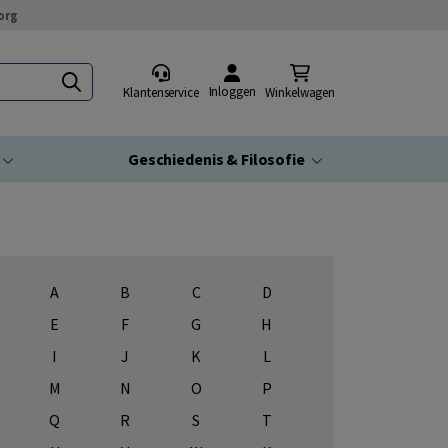
org
Inloggen
Klantenservice
Winkelwagen
Geschiedenis & Filosofie
A
B
C
D
E
F
G
H
I
J
K
L
M
N
O
P
Q
R
S
T