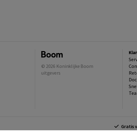
Kla
Ser
© 2026
Koninklijke Boom
Con
uitgevers
Ret
Doc
Sne
Tea
Gratis 