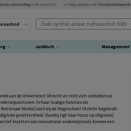
Gratis verzending
in NL vanaf € 20,-
Veilig winkelen met
Thuiswinkelwaarb
Zoek op titel, auteur, trefwoord of ISBN
ele aanbod
org
Juridisch
Management
de aan de Universiteit Utrecht en richt zich sindsdien op
nderwijssectoren. In haar huidige functies als
n Nationaal MediaCoach bij de Hogeschool Utrecht begeleidt
igitale geletterdheid. Daarbij ligt haar focus op (digitale)
ectief inzetten van innovatieve onderwijstools binnen een