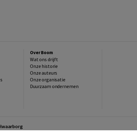
Over Boom
Wat ons drijft
Onze historie
Onze auteurs
es
Onze organisatie
Duurzaam ondernemen
kelwaarborg