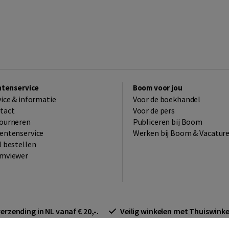
ntenservice
Boom voor jou
vice & informatie
Voor de boekhandel
tact
Voor de pers
ourneren
Publiceren bij Boom
entenservice
Werken bij Boom & Vacatur
l bestellen
mviewer
verzending in NL vanaf € 20,-.
Veilig winkelen met Thuiswin