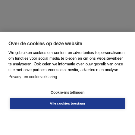
Over de cookies op deze website
We gebruiken cookies om content en advertenties te personaliseren,
© 2026
Koninklijke Boom uitgevers
om functies voor social media te bieden en om ons websiteverkeer
te analyseren. Ook delen we informatie over jouw gebruik van onze
Klantenservice
site met onze partners voor social media, adverteren en analyse.
Service & informatie
Privacy- en cookieverklaring
Contact
Retourneren
Docentenservice
Cookie-instellingen
Snel bestellen
Teamviewer
Alle cookies toestaan
Boom voor jou
Voor de boekhandel
Voor de pers
Publiceren bij Boom