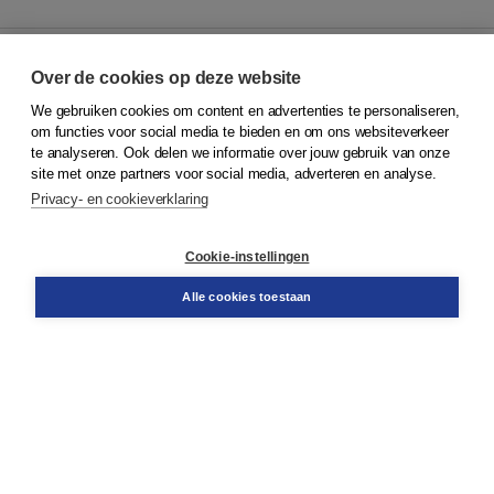
Over de cookies op deze website
We gebruiken cookies om content en advertenties te personaliseren,
© 2026
Koninklijke Boom uitgevers
om functies voor social media te bieden en om ons websiteverkeer
te analyseren. Ook delen we informatie over jouw gebruik van onze
Klantenservice
site met onze partners voor social media, adverteren en analyse.
Service & informatie
Privacy- en cookieverklaring
Contact
Retourneren
Docentenservice
Cookie-instellingen
Snel bestellen
Teamviewer
Alle cookies toestaan
Boom voor jou
Voor de boekhandel
Voor de pers
Publiceren bij Boom
Werken bij Boom & Vacatures
Over Boom