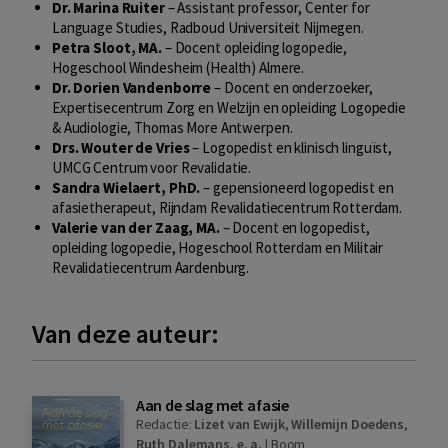
Dr. Marina Ruiter
– Assistant professor, Center for
Language Studies, Radboud Universiteit Nijmegen.
Petra Sloot, MA.
– Docent opleiding logopedie,
Hogeschool Windesheim (Health) Almere.
Dr. Dorien Vandenborre
– Docent en onderzoeker,
Expertisecentrum Zorg en Welzijn en opleiding Logopedie
& Audiologie, Thomas More Antwerpen.
Drs. Wouter de Vries
– Logopedist en klinisch linguïst,
UMCG Centrum voor Revalidatie.
Sandra Wielaert, PhD.
– gepensioneerd logopedist en
afasietherapeut, Rijndam Revalidatiecentrum Rotterdam.
Valerie van der Zaag, MA.
– Docent en logopedist,
opleiding logopedie, Hogeschool Rotterdam en Militair
Revalidatiecentrum Aardenburg.
Van deze auteur:
Aan de slag met afasie
Redactie:
Lizet van Ewijk
,
Willemijn Doedens
,
Ruth Dalemans
,
e. a.
|
Boom