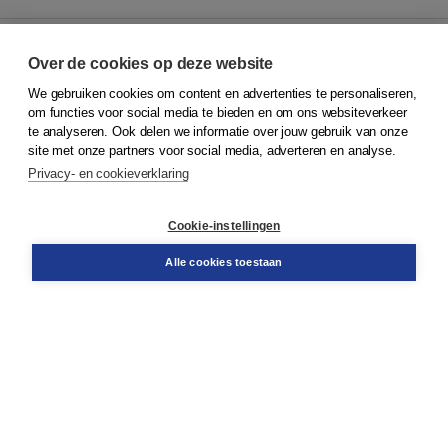
Over de cookies op deze website
We gebruiken cookies om content en advertenties te personaliseren,
© 2026
Koninklijke Boom uitgevers
om functies voor social media te bieden en om ons websiteverkeer
te analyseren. Ook delen we informatie over jouw gebruik van onze
Klantenservice
site met onze partners voor social media, adverteren en analyse.
Service & informatie
Privacy- en cookieverklaring
Contact
Retourneren
Docentenservice
Cookie-instellingen
Snel bestellen
Teamviewer
Alle cookies toestaan
Boom voor jou
Voor de boekhandel
Voor de pers
Publiceren bij Boom
Werken bij Boom & Vacatures
Over Boom
Wat ons drijft