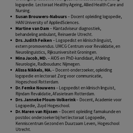
logopedie. Lectoraat Healthy Ageing, Allied Health Care and
Nursing.
Susan Brouwers-Nabuurs
– Docent opleiding logopedie,
HAN University of AppliedSciences.
Martine van Dam
– Klantadviseur diagnostiek,
behandeling ambulant, Reinaerde Utrecht.
Drs. Judith Feiken
– Logopedist en klinisch linguïst,
extern promovendus. UMCG Centrum voor Revalidatie, en
Neurolinguistics, Rijksuniversiteit Groningen.
Mina Jacob, MD.
– AIOS en PhD-kandidaat, Afdeling
Neurologie, Radboudumc Nijmegen.
Alissa Nikkels, MA.
– Docent-onderzoeker, opleiding
logopedie en lectoraat Zorg voor communicatie,
Hogeschool Rotterdam.
Dr. Femke Nouwens
– Logopedist en klinisch linguïst,
Rijndam Revalidatie, Afasieteam Rotterdam.
Drs. Janneke Ploum-Volkerink
– Docent, Academie voor
Logopedie, Zuyd Hogeschool.
Dr. Maren van Rijssen
– Docent opleiding farmakunde en
postdoc onderzoeker bij het lectoraat Logopedie,
Kenniscentrum Gezond en Duurzaam Leven, Hogeschool
Utrecht.