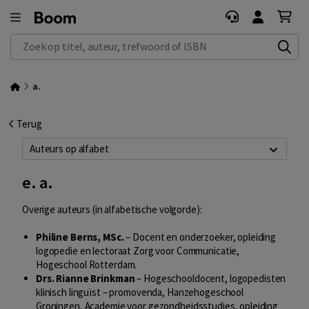
Zoek op titel, auteur, trefwoord of ISBN
a.
Terug
Auteurs op alfabet
e. a.
Overige auteurs (in alfabetische volgorde):
Philine Berns, MSc.
– Docent en onderzoeker, opleiding
logopedie en lectoraat Zorg voor Communicatie,
Hogeschool Rotterdam.
Drs. Rianne Brinkman
– Hogeschooldocent, logopedisten
klinisch linguïst – promovenda, Hanzehogeschool
Groningen, Academie voor gezondheidsstudies, opleiding