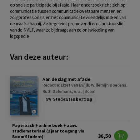
op sociale participatie bij afasie. Haar onderzoek richt zich op
communicatie tussen communicatiekwetsbare mensen en
zorgprofessionals en het communicatievriendelijk maken van
de maatschappij. Ze begeleidt promovendi en is bestuurslid
van de NVLF, waar ze bijdraagt aan de ontwikkeling van
logopedie
Van deze auteur:
Aan de slag met afasie
Redactie:
Lizet van Ewijk
,
Willemijn Doedens
,
Ruth Dalemans
,
e. a.
|
Boom
5%
Studentenkorting
Paperback + online boek + aanv.
studiemateriaal (2 jaar toegang via
36,50
Boom Student)