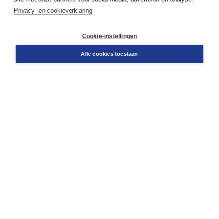
Service & informatie
Privacy- en cookieverklaring
Contact
Retourneren
Docentenservice
Cookie-instellingen
Snel bestellen
Teamviewer
Alle cookies toestaan
Boom voor jou
Voor de boekhandel
Voor de pers
Publiceren bij Boom
Werken bij Boom & Vacatures
Over Boom
Wat ons drijft
Onze historie
Onze auteurs
Onze organisatie
Duurzaam ondernemen
Gratis verzending in NL vanaf € 20,-.