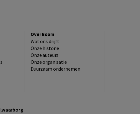
Over Boom
Wat ons drijft
Onze historie
Onze auteurs
es
Onze organisatie
Duurzaam ondernemen
kelwaarborg