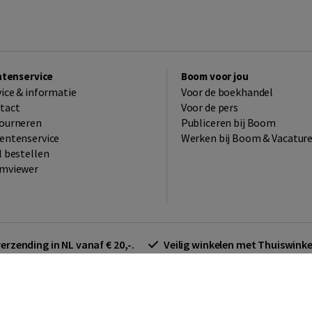
ntenservice
Boom voor jou
vice & informatie
Voor de boekhandel
tact
Voor de pers
ourneren
Publiceren bij Boom
entenservice
Werken bij Boom & Vacatur
l bestellen
mviewer
verzending in NL vanaf € 20,-.
Veilig winkelen met Thuiswin
arden zakelijk
Cookieverklaring
Disclaimer
Privacy policy