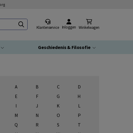
org
Inloggen
Klantenservice
Winkelwagen
Geschiedenis & Filosofie
A
B
C
D
E
F
G
H
I
J
K
L
M
N
O
P
Q
R
S
T