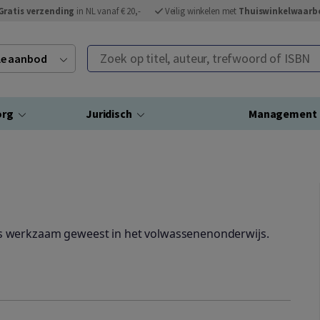
Gratis verzending
in NL vanaf € 20,-
Veilig winkelen met
Thuiswinkelwaarb
Zoek op titel, auteur, trefwoord of ISBN
ele aanbod
org
Juridisch
Management
ans werkzaam geweest in het volwassenenonderwijs.