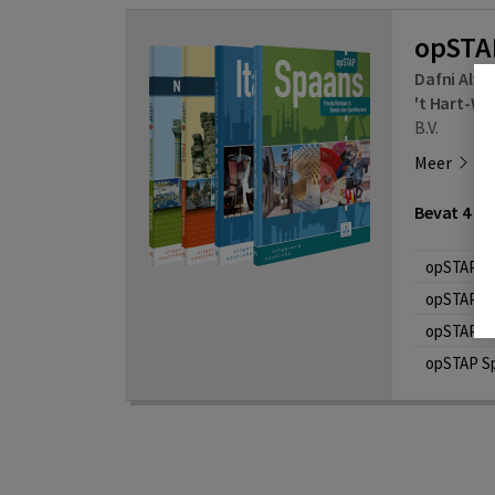
opSTA
Dafni Alver
't Hart-Wa
B.V.
Meer
Bevat 4 on
opSTAP It
opSTAP N
opSTAP P
opSTAP S