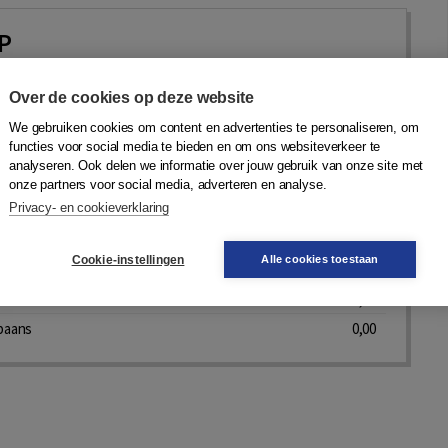
P
ti
,
Angela van der Burg-Bairati
,
Thomas Luyten
,
Hanna
slicka
,
Frieda Kleinjan
,
Renée van Epenhuysen
|
Coutinho
Over de cookies op deze website
We gebruiken cookies om content en advertenties te personaliseren, om
functies voor social media te bieden en om ons websiteverkeer te
analyseren. Ook delen we informatie over jouw gebruik van onze site met
onze partners voor social media, adverteren en analyse.
derdelen, prijs vanaf 0,00
Bekijk nu
Privacy- en cookieverklaring
aliaans
0,00
Cookie-instellingen
Alle cookies toestaan
ieuwgrieks
0,00
ools
0,00
paans
0,00