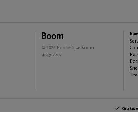
Kla
Ser
© 2026
Koninklijke Boom
Con
uitgevers
Ret
Doc
Sne
Tea
Gratis 
Algemene voorwaarden
Algemene voorwa